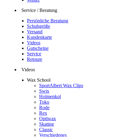
Service / Beratung
Persönliche Beratung
Schuhgröße
Versand
Kundenkarte
Videos
Gutscheine
Service
Retoure
Videos
Wax School
SportAlbert Wax Clips
Swix
Holmenkol
Toko
Rode
Rex
Optiwax
Skating
Classic
Verschiedenes