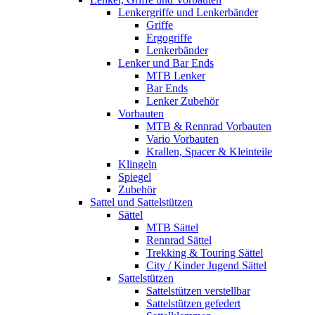
Lenkergriffe und Lenkerbänder
Griffe
Ergogriffe
Lenkerbänder
Lenker und Bar Ends
MTB Lenker
Bar Ends
Lenker Zubehör
Vorbauten
MTB & Rennrad Vorbauten
Vario Vorbauten
Krallen, Spacer & Kleinteile
Klingeln
Spiegel
Zubehör
Sattel und Sattelstützen
Sättel
MTB Sättel
Rennrad Sättel
Trekking & Touring Sättel
City / Kinder Jugend Sättel
Sattelstützen
Sattelstützen verstellbar
Sattelstützen gefedert