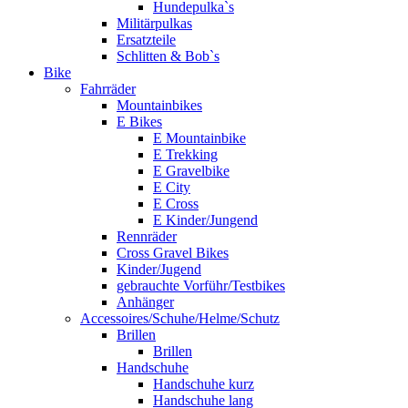
Hundepulka`s
Militärpulkas
Ersatzteile
Schlitten & Bob`s
Bike
Fahrräder
Mountainbikes
E Bikes
E Mountainbike
E Trekking
E Gravelbike
E City
E Cross
E Kinder/Jungend
Rennräder
Cross Gravel Bikes
Kinder/Jugend
gebrauchte Vorführ/Testbikes
Anhänger
Accessoires/Schuhe/Helme/Schutz
Brillen
Brillen
Handschuhe
Handschuhe kurz
Handschuhe lang