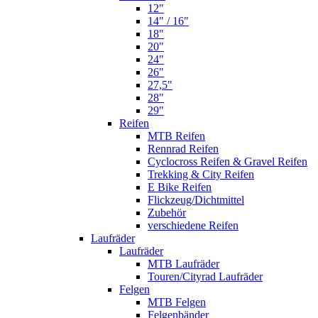
12"
14" / 16"
18"
20"
24"
26"
27,5"
28"
29"
Reifen
MTB Reifen
Rennrad Reifen
Cyclocross Reifen & Gravel Reifen
Trekking & City Reifen
E Bike Reifen
Flickzeug/Dichtmittel
Zubehör
verschiedene Reifen
Laufräder
Laufräder
MTB Laufräder
Touren/Cityrad Laufräder
Felgen
MTB Felgen
Felgenbänder