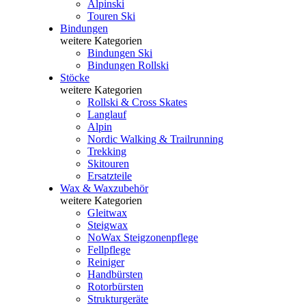
Alpinski
Touren Ski
Bindungen
weitere Kategorien
Bindungen Ski
Bindungen Rollski
Stöcke
weitere Kategorien
Rollski & Cross Skates
Langlauf
Alpin
Nordic Walking & Trailrunning
Trekking
Skitouren
Ersatzteile
Wax & Waxzubehör
weitere Kategorien
Gleitwax
Steigwax
NoWax Steigzonenpflege
Fellpflege
Reiniger
Handbürsten
Rotorbürsten
Strukturgeräte