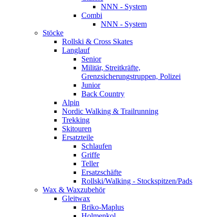
NNN - System
Combi
NNN - System
Stöcke
Rollski & Cross Skates
Langlauf
Senior
Militär, Streitkräfte,
Grenzsicherungstruppen, Polizei
Junior
Back Country
Alpin
Nordic Walking & Trailrunning
Trekking
Skitouren
Ersatzteile
Schlaufen
Griffe
Teller
Ersatzschäfte
Rollski/Walking - Stockspitzen/Pads
Wax & Waxzubehör
Gleitwax
Briko-Maplus
Holmenkol