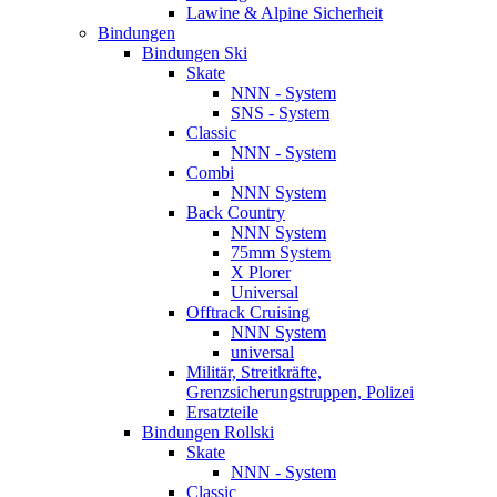
Lawine & Alpine Sicherheit
Bindungen
Bindungen Ski
Skate
NNN - System
SNS - System
Classic
NNN - System
Combi
NNN System
Back Country
NNN System
75mm System
X Plorer
Universal
Offtrack Cruising
NNN System
universal
Militär, Streitkräfte,
Grenzsicherungstruppen, Polizei
Ersatzteile
Bindungen Rollski
Skate
NNN - System
Classic