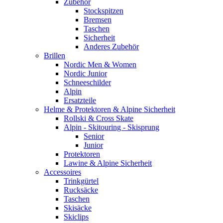
Zubehör
Stockspitzen
Bremsen
Taschen
Sicherheit
Anderes Zubehör
Brillen
Nordic Men & Women
Nordic Junior
Schneeschilder
Alpin
Ersatzteile
Helme & Protektoren & Alpine Sicherheit
Rollski & Cross Skate
Alpin - Skitouring - Skisprung
Senior
Junior
Protektoren
Lawine & Alpine Sicherheit
Accessoires
Trinkgürtel
Rucksäcke
Taschen
Skisäcke
Skiclips