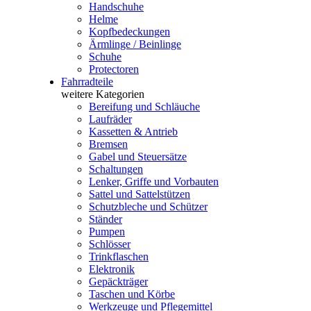
Handschuhe
Helme
Kopfbedeckungen
Ärmlinge / Beinlinge
Schuhe
Protectoren
Fahrradteile
weitere Kategorien
Bereifung und Schläuche
Laufräder
Kassetten & Antrieb
Bremsen
Gabel und Steuersätze
Schaltungen
Lenker, Griffe und Vorbauten
Sattel und Sattelstützen
Schutzbleche und Schützer
Ständer
Pumpen
Schlösser
Trinkflaschen
Elektronik
Gepäckträger
Taschen und Körbe
Werkzeuge und Pflegemittel