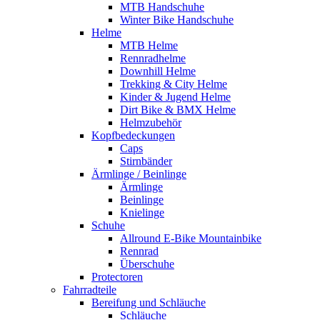
MTB Handschuhe
Winter Bike Handschuhe
Helme
MTB Helme
Rennradhelme
Downhill Helme
Trekking & City Helme
Kinder & Jugend Helme
Dirt Bike & BMX Helme
Helmzubehör
Kopfbedeckungen
Caps
Stirnbänder
Ärmlinge / Beinlinge
Ärmlinge
Beinlinge
Knielinge
Schuhe
Allround E-Bike Mountainbike
Rennrad
Überschuhe
Protectoren
Fahrradteile
Bereifung und Schläuche
Schläuche