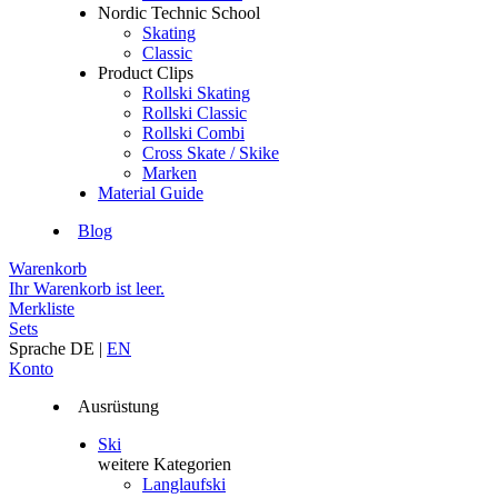
Nordic Technic School
Skating
Classic
Product Clips
Rollski Skating
Rollski Classic
Rollski Combi
Cross Skate / Skike
Marken
Material Guide
Blog
Warenkorb
Ihr Warenkorb ist leer.
Merkliste
Sets
Sprache
DE
|
EN
Konto
Ausrüstung
Ski
weitere Kategorien
Langlaufski