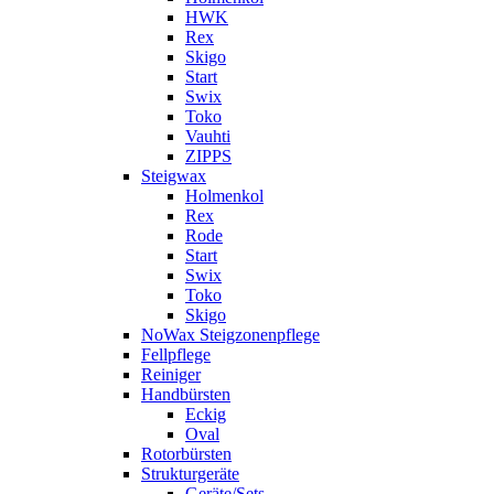
HWK
Rex
Skigo
Start
Swix
Toko
Vauhti
ZIPPS
Steigwax
Holmenkol
Rex
Rode
Start
Swix
Toko
Skigo
NoWax Steigzonenpflege
Fellpflege
Reiniger
Handbürsten
Eckig
Oval
Rotorbürsten
Strukturgeräte
Geräte/Sets