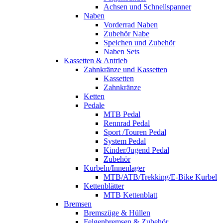
Achsen und Schnellspanner
Naben
Vorderrad Naben
Zubehör Nabe
Speichen und Zubehör
Naben Sets
Kassetten & Antrieb
Zahnkränze und Kassetten
Kassetten
Zahnkränze
Ketten
Pedale
MTB Pedal
Rennrad Pedal
Sport /Touren Pedal
System Pedal
Kinder/Jugend Pedal
Zubehör
Kurbeln/Innenlager
MTB/ATB/Trekking/E-Bike Kurbel
Kettenblätter
MTB Kettenblatt
Bremsen
Bremszüge & Hüllen
Felgenbremsen & Zubehör