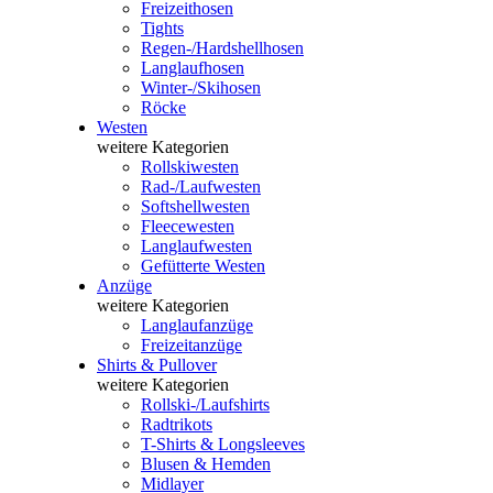
Freizeithosen
Tights
Regen-/Hardshellhosen
Langlaufhosen
Winter-/Skihosen
Röcke
Westen
weitere Kategorien
Rollskiwesten
Rad-/Laufwesten
Softshellwesten
Fleecewesten
Langlaufwesten
Gefütterte Westen
Anzüge
weitere Kategorien
Langlaufanzüge
Freizeitanzüge
Shirts & Pullover
weitere Kategorien
Rollski-/Laufshirts
Radtrikots
T-Shirts & Longsleeves
Blusen & Hemden
Midlayer