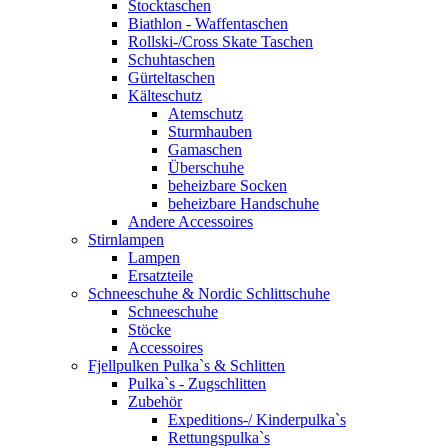
Stocktaschen
Biathlon - Waffentaschen
Rollski-/Cross Skate Taschen
Schuhtaschen
Gürteltaschen
Kälteschutz
Atemschutz
Sturmhauben
Gamaschen
Überschuhe
beheizbare Socken
beheizbare Handschuhe
Andere Accessoires
Stirnlampen
Lampen
Ersatzteile
Schneeschuhe & Nordic Schlittschuhe
Schneeschuhe
Stöcke
Accessoires
Fjellpulken Pulka`s & Schlitten
Pulka`s - Zugschlitten
Zubehör
Expeditions-/ Kinderpulka`s
Rettungspulka`s