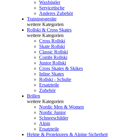
Waxbügler
Servicetische
Anderes Zubehör
Trainingsgeräte
weitere Kategorien
Rollski & Cross Skates
weitere Kategorien
Cross Rollski
Skate Rollski
Classic Rollski
Combi Rollski
Junior Rollski
Cross Skates & Skikes
Inline Skates
Rollski - Schuhe
Ersatzteile
Zubehör
Brillen
weitere Kategorien
Nordic Men & Women
Nordic Junior
Schneeschilder
Alpin
Ersatzteile
Helme & Protektoren & Alpine Sicherheit