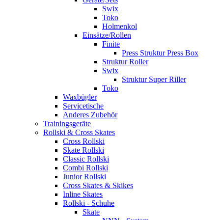
Swix
Toko
Holmenkol
Einsätze/Rollen
Finite
Press Struktur Press Box
Struktur Roller
Swix
Struktur Super Riller
Toko
Waxbügler
Servicetische
Anderes Zubehör
Trainingsgeräte
Rollski & Cross Skates
Cross Rollski
Skate Rollski
Classic Rollski
Combi Rollski
Junior Rollski
Cross Skates & Skikes
Inline Skates
Rollski - Schuhe
Skate