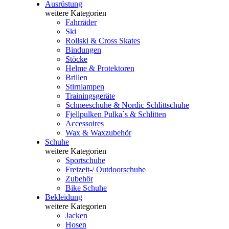
Ausrüstung
weitere Kategorien
Fahrräder
Ski
Rollski & Cross Skates
Bindungen
Stöcke
Helme & Protektoren
Brillen
Stirnlampen
Trainingsgeräte
Schneeschuhe & Nordic Schlittschuhe
Fjellpulken Pulka`s & Schlitten
Accessoires
Wax & Waxzubehör
Schuhe
weitere Kategorien
Sportschuhe
Freizeit-/ Outdoorschuhe
Zubehör
Bike Schuhe
Bekleidung
weitere Kategorien
Jacken
Hosen