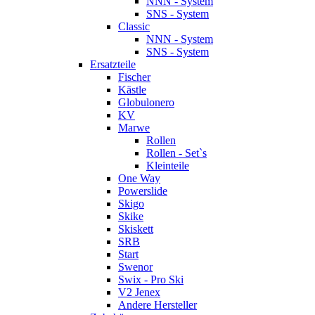
NNN - System
SNS - System
Classic
NNN - System
SNS - System
Ersatzteile
Fischer
Kästle
Globulonero
KV
Marwe
Rollen
Rollen - Set`s
Kleinteile
One Way
Powerslide
Skigo
Skike
Skiskett
SRB
Start
Swenor
Swix - Pro Ski
V2 Jenex
Andere Hersteller