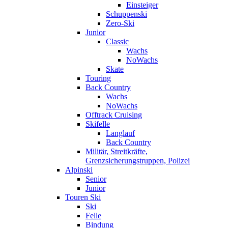
Einsteiger
Schuppenski
Zero-Ski
Junior
Classic
Wachs
NoWachs
Skate
Touring
Back Country
Wachs
NoWachs
Offtrack Cruising
Skifelle
Langlauf
Back Country
Militär, Streitkräfte,
Grenzsicherungstruppen, Polizei
Alpinski
Senior
Junior
Touren Ski
Ski
Felle
Bindung