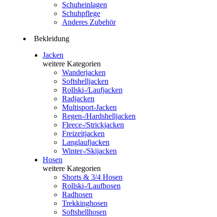
Schuheinlagen
Schuhpflege
Anderes Zubehör
Bekleidung
Jacken
weitere Kategorien
Wanderjacken
Softshelljacken
Rollski-/Laufjacken
Radjacken
Multisport-Jacken
Regen-/Hardshelljacken
Fleece-/Strickjacken
Freizeitjacken
Langlaufjacken
Winter-/Skijacken
Hosen
weitere Kategorien
Shorts & 3/4 Hosen
Rollski-/Laufhosen
Radhosen
Trekkinghosen
Softshellhosen