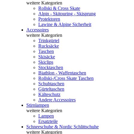
weitere Kategorien
Rollski & Cross Skate
Alpin - Skitouring - Skisprung
Protektoren
Lawine & Alpine Sicherheit
Accessoires
weitere Kategorien
Trinkgürtel
Rucksäcke
Taschen
Skisäcke
Skiclips
Stocktaschen
Biathlon - Waffentaschen
Rollski-/Cross Skate Taschen
Schuhtaschen
Gürteltaschen
Kälteschutz
Andere Accessoires
Stirnlampen
weitere Kategorien
Lampen
Ersatzteile
Schneeschuhe & Nordic Schlittschuhe
weitere Kategorien