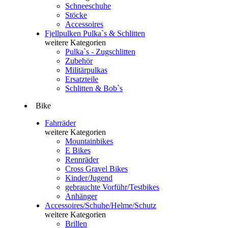
Schneeschuhe
Stöcke
Accessoires
Fjellpulken Pulka`s & Schlitten
weitere Kategorien
Pulka`s - Zugschlitten
Zubehör
Militärpulkas
Ersatzteile
Schlitten & Bob`s
Bike
Fahrräder
weitere Kategorien
Mountainbikes
E Bikes
Rennräder
Cross Gravel Bikes
Kinder/Jugend
gebrauchte Vorführ/Testbikes
Anhänger
Accessoires/Schuhe/Helme/Schutz
weitere Kategorien
Brillen