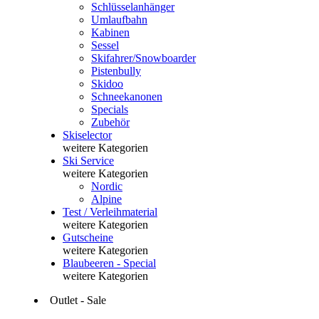
Schlüsselanhänger
Umlaufbahn
Kabinen
Sessel
Skifahrer/Snowboarder
Pistenbully
Skidoo
Schneekanonen
Specials
Zubehör
Skiselector
weitere Kategorien
Ski Service
weitere Kategorien
Nordic
Alpine
Test / Verleihmaterial
weitere Kategorien
Gutscheine
weitere Kategorien
Blaubeeren - Special
weitere Kategorien
Outlet - Sale