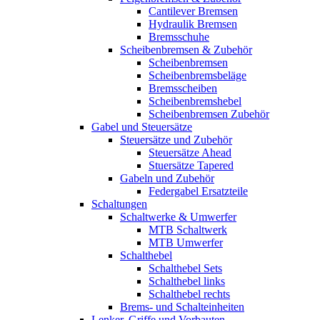
Cantilever Bremsen
Hydraulik Bremsen
Bremsschuhe
Scheibenbremsen & Zubehör
Scheibenbremsen
Scheibenbremsbeläge
Bremsscheiben
Scheibenbremshebel
Scheibenbremsen Zubehör
Gabel und Steuersätze
Steuersätze und Zubehör
Steuersätze Ahead
Stuersätze Tapered
Gabeln und Zubehör
Federgabel Ersatzteile
Schaltungen
Schaltwerke & Umwerfer
MTB Schaltwerk
MTB Umwerfer
Schalthebel
Schalthebel Sets
Schalthebel links
Schalthebel rechts
Brems- und Schalteinheiten
Lenker, Griffe und Vorbauten