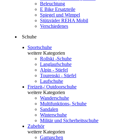
Beleuchtung
E Bike Ersatzteile
Spiegel und Wimpel
Stützräder REHA Mobil
Verschiedenes
Schuhe
Sportschuhe
weitere Kategorien
Rollski -Schuhe
Langlaufschuhe
Alpin - Stiefel
Tourenski - Stiefel
Laufschuhe
Freizeit-/ Outdoorschuhe
weitere Kategorien
Wanderschuhe
Multifunktions- Schuhe
Sandalen
Winterschuhe
Militär und Sicherheitsschuhe
Zubehör
weitere Kategorien
Gamaschen