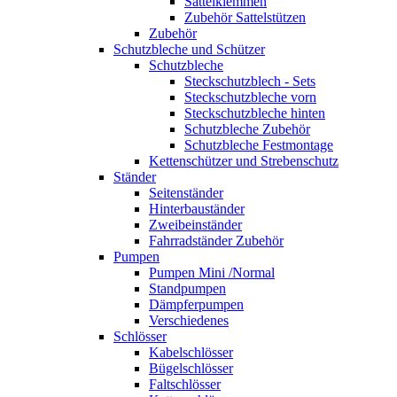
Sattelklemmen
Zubehör Sattelstützen
Zubehör
Schutzbleche und Schützer
Schutzbleche
Steckschutzblech - Sets
Steckschutzbleche vorn
Steckschutzbleche hinten
Schutzbleche Zubehör
Schutzbleche Festmontage
Kettenschützer und Strebenschutz
Ständer
Seitenständer
Hinterbauständer
Zweibeinständer
Fahrradständer Zubehör
Pumpen
Pumpen Mini /Normal
Standpumpen
Dämpferpumpen
Verschiedenes
Schlösser
Kabelschlösser
Bügelschlösser
Faltschlösser