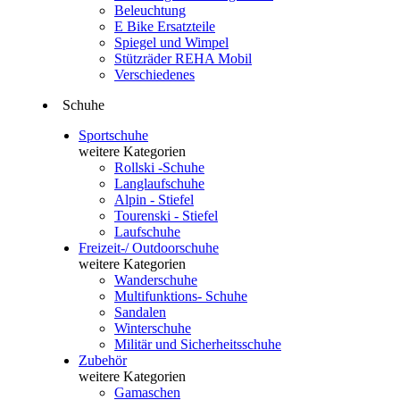
Beleuchtung
E Bike Ersatzteile
Spiegel und Wimpel
Stützräder REHA Mobil
Verschiedenes
Schuhe
Sportschuhe
weitere Kategorien
Rollski -Schuhe
Langlaufschuhe
Alpin - Stiefel
Tourenski - Stiefel
Laufschuhe
Freizeit-/ Outdoorschuhe
weitere Kategorien
Wanderschuhe
Multifunktions- Schuhe
Sandalen
Winterschuhe
Militär und Sicherheitsschuhe
Zubehör
weitere Kategorien
Gamaschen