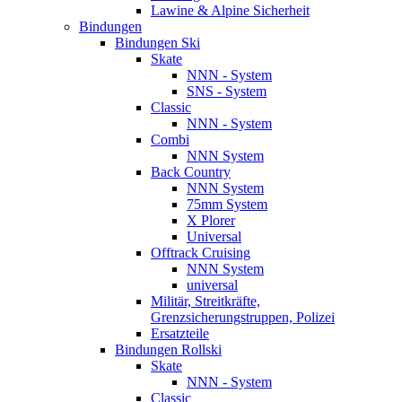
Lawine & Alpine Sicherheit
Bindungen
Bindungen Ski
Skate
NNN - System
SNS - System
Classic
NNN - System
Combi
NNN System
Back Country
NNN System
75mm System
X Plorer
Universal
Offtrack Cruising
NNN System
universal
Militär, Streitkräfte,
Grenzsicherungstruppen, Polizei
Ersatzteile
Bindungen Rollski
Skate
NNN - System
Classic