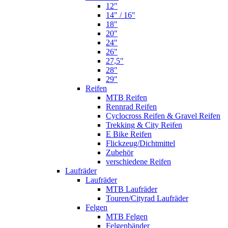
12"
14" / 16"
18"
20"
24"
26"
27,5"
28"
29"
Reifen
MTB Reifen
Rennrad Reifen
Cyclocross Reifen & Gravel Reifen
Trekking & City Reifen
E Bike Reifen
Flickzeug/Dichtmittel
Zubehör
verschiedene Reifen
Laufräder
Laufräder
MTB Laufräder
Touren/Cityrad Laufräder
Felgen
MTB Felgen
Felgenbänder