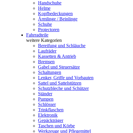
Handschuhe
Helme
Kopfbedeckungen
Ärmlinge / Beinlinge
Schuhe
Protectoren
Fahrradteile
weitere Kategorien
Bereifung und Schläuche
Laufräder
Kassetten & Antrieb
Bremsen
Gabel und Steuersätze
Schaltungen
Lenker, Griffe und Vorbauten
Sattel und Sattelstützen
Schutzbleche und Schützer
Ständer
Pumpen
Schlösser
Trinkflaschen
Elektronik
Gepäckträger
Taschen und Körbe
Werkzeuge und Pflegemittel