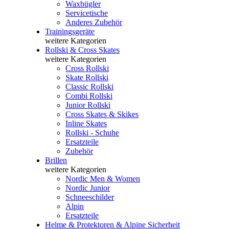
Waxbügler
Servicetische
Anderes Zubehör
Trainingsgeräte
weitere Kategorien
Rollski & Cross Skates
weitere Kategorien
Cross Rollski
Skate Rollski
Classic Rollski
Combi Rollski
Junior Rollski
Cross Skates & Skikes
Inline Skates
Rollski - Schuhe
Ersatzteile
Zubehör
Brillen
weitere Kategorien
Nordic Men & Women
Nordic Junior
Schneeschilder
Alpin
Ersatzteile
Helme & Protektoren & Alpine Sicherheit