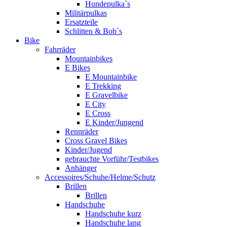
Hundepulka`s
Militärpulkas
Ersatzteile
Schlitten & Bob`s
Bike
Fahrräder
Mountainbikes
E Bikes
E Mountainbike
E Trekking
E Gravelbike
E City
E Cross
E Kinder/Jungend
Rennräder
Cross Gravel Bikes
Kinder/Jugend
gebrauchte Vorführ/Testbikes
Anhänger
Accessoires/Schuhe/Helme/Schutz
Brillen
Brillen
Handschuhe
Handschuhe kurz
Handschuhe lang