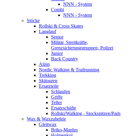
NNN - System
Combi
NNN - System
Stöcke
Rollski & Cross Skates
Langlauf
Senior
Militär, Streitkräfte,
Grenzsicherungstruppen, Polizei
Junior
Back Country
Alpin
Nordic Walking & Trailrunning
Trekking
Skitouren
Ersatzteile
Schlaufen
Griffe
Teller
Ersatzschäfte
Rollski/Walking - Stockspitzen/Pads
Wax & Waxzubehör
Gleitwax
Briko-Maplus
Holmenkol