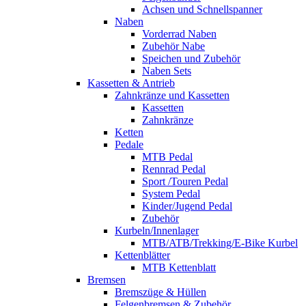
Achsen und Schnellspanner
Naben
Vorderrad Naben
Zubehör Nabe
Speichen und Zubehör
Naben Sets
Kassetten & Antrieb
Zahnkränze und Kassetten
Kassetten
Zahnkränze
Ketten
Pedale
MTB Pedal
Rennrad Pedal
Sport /Touren Pedal
System Pedal
Kinder/Jugend Pedal
Zubehör
Kurbeln/Innenlager
MTB/ATB/Trekking/E-Bike Kurbel
Kettenblätter
MTB Kettenblatt
Bremsen
Bremszüge & Hüllen
Felgenbremsen & Zubehör