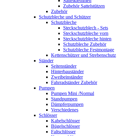
Sattelklemmen
Zubehör Sattelstützen
Zubehör
Schutzbleche und Schützer
Schutzbleche
Steckschutzblech - Sets
Steckschutzbleche vorn
Steckschutzbleche hinten
Schutzbleche Zubehör
Schutzbleche Festmontage
Kettenschützer und Strebenschutz
Ständer
Seitenständer
Hinterbauständer
Zweibeinständer
Fahrradständer Zubehör
Pumpen
Pumpen Mini /Normal
Standpumpen
Dämpferpumpen
Verschiedenes
Schlösser
Kabelschlösser
Bügelschlösser
Faltschlösser