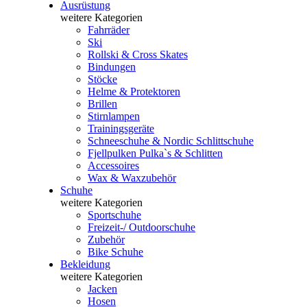
Ausrüstung
weitere Kategorien
Fahrräder
Ski
Rollski & Cross Skates
Bindungen
Stöcke
Helme & Protektoren
Brillen
Stirnlampen
Trainingsgeräte
Schneeschuhe & Nordic Schlittschuhe
Fjellpulken Pulka`s & Schlitten
Accessoires
Wax & Waxzubehör
Schuhe
weitere Kategorien
Sportschuhe
Freizeit-/ Outdoorschuhe
Zubehör
Bike Schuhe
Bekleidung
weitere Kategorien
Jacken
Hosen