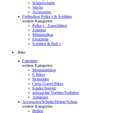
Schneeschuhe
Stöcke
Accessoires
Fjellpulken Pulka`s & Schlitten
weitere Kategorien
Pulka`s - Zugschlitten
Zubehör
Militärpulkas
Ersatzteile
Schlitten & Bob`s
Bike
Fahrräder
weitere Kategorien
Mountainbikes
E Bikes
Rennräder
Cross Gravel Bikes
Kinder/Jugend
gebrauchte Vorführ/Testbikes
Anhänger
Accessoires/Schuhe/Helme/Schutz
weitere Kategorien
Brillen