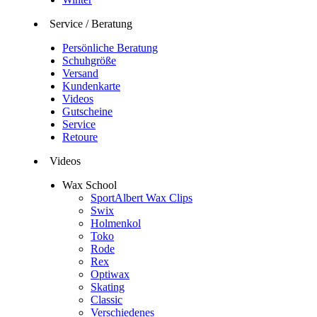
Service / Beratung
Persönliche Beratung
Schuhgröße
Versand
Kundenkarte
Videos
Gutscheine
Service
Retoure
Videos
Wax School
SportAlbert Wax Clips
Swix
Holmenkol
Toko
Rode
Rex
Optiwax
Skating
Classic
Verschiedenes