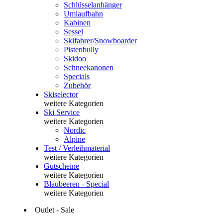
Schlüsselanhänger
Umlaufbahn
Kabinen
Sessel
Skifahrer/Snowboarder
Pistenbully
Skidoo
Schneekanonen
Specials
Zubehör
Skiselector
weitere Kategorien
Ski Service
weitere Kategorien
Nordic
Alpine
Test / Verleihmaterial
weitere Kategorien
Gutscheine
weitere Kategorien
Blaubeeren - Special
weitere Kategorien
Outlet - Sale