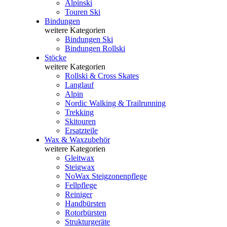
Alpinski
Touren Ski
Bindungen
weitere Kategorien
Bindungen Ski
Bindungen Rollski
Stöcke
weitere Kategorien
Rollski & Cross Skates
Langlauf
Alpin
Nordic Walking & Trailrunning
Trekking
Skitouren
Ersatzteile
Wax & Waxzubehör
weitere Kategorien
Gleitwax
Steigwax
NoWax Steigzonenpflege
Fellpflege
Reiniger
Handbürsten
Rotorbürsten
Strukturgeräte