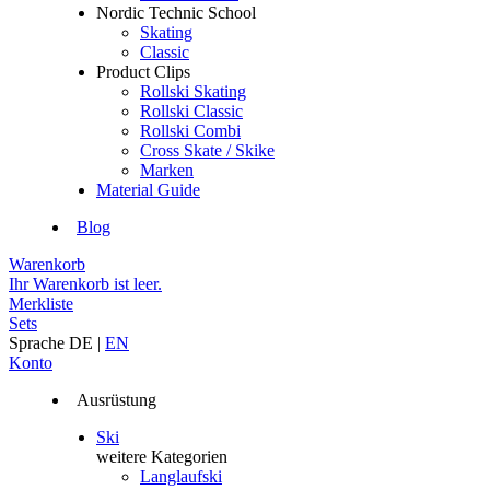
Nordic Technic School
Skating
Classic
Product Clips
Rollski Skating
Rollski Classic
Rollski Combi
Cross Skate / Skike
Marken
Material Guide
Blog
Warenkorb
Ihr Warenkorb ist leer.
Merkliste
Sets
Sprache
DE
|
EN
Konto
Ausrüstung
Ski
weitere Kategorien
Langlaufski