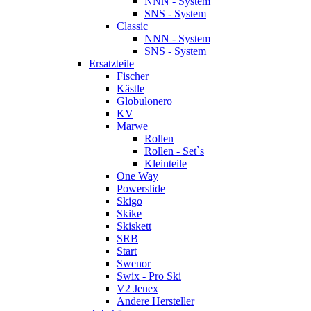
NNN - System
SNS - System
Classic
NNN - System
SNS - System
Ersatzteile
Fischer
Kästle
Globulonero
KV
Marwe
Rollen
Rollen - Set`s
Kleinteile
One Way
Powerslide
Skigo
Skike
Skiskett
SRB
Start
Swenor
Swix - Pro Ski
V2 Jenex
Andere Hersteller