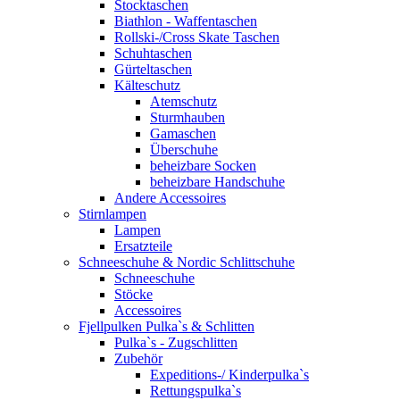
Stocktaschen
Biathlon - Waffentaschen
Rollski-/Cross Skate Taschen
Schuhtaschen
Gürteltaschen
Kälteschutz
Atemschutz
Sturmhauben
Gamaschen
Überschuhe
beheizbare Socken
beheizbare Handschuhe
Andere Accessoires
Stirnlampen
Lampen
Ersatzteile
Schneeschuhe & Nordic Schlittschuhe
Schneeschuhe
Stöcke
Accessoires
Fjellpulken Pulka`s & Schlitten
Pulka`s - Zugschlitten
Zubehör
Expeditions-/ Kinderpulka`s
Rettungspulka`s