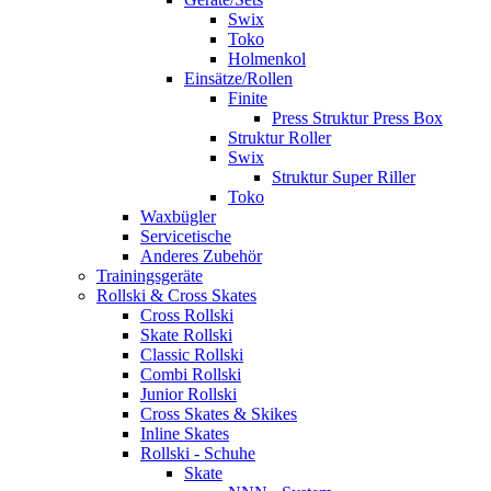
Swix
Toko
Holmenkol
Einsätze/Rollen
Finite
Press Struktur Press Box
Struktur Roller
Swix
Struktur Super Riller
Toko
Waxbügler
Servicetische
Anderes Zubehör
Trainingsgeräte
Rollski & Cross Skates
Cross Rollski
Skate Rollski
Classic Rollski
Combi Rollski
Junior Rollski
Cross Skates & Skikes
Inline Skates
Rollski - Schuhe
Skate