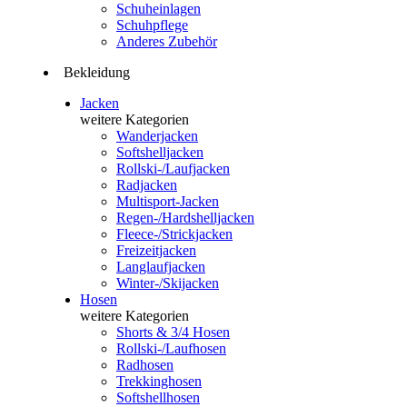
Schuheinlagen
Schuhpflege
Anderes Zubehör
Bekleidung
Jacken
weitere Kategorien
Wanderjacken
Softshelljacken
Rollski-/Laufjacken
Radjacken
Multisport-Jacken
Regen-/Hardshelljacken
Fleece-/Strickjacken
Freizeitjacken
Langlaufjacken
Winter-/Skijacken
Hosen
weitere Kategorien
Shorts & 3/4 Hosen
Rollski-/Laufhosen
Radhosen
Trekkinghosen
Softshellhosen