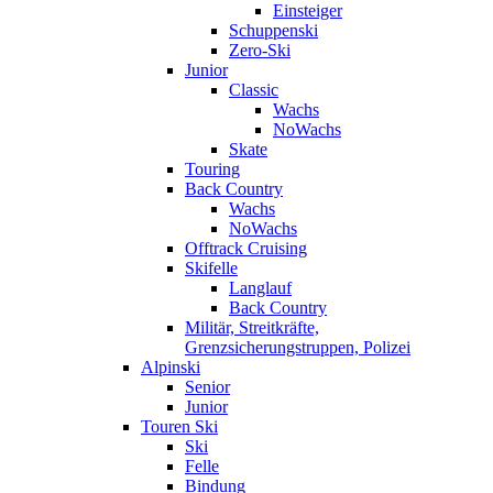
Einsteiger
Schuppenski
Zero-Ski
Junior
Classic
Wachs
NoWachs
Skate
Touring
Back Country
Wachs
NoWachs
Offtrack Cruising
Skifelle
Langlauf
Back Country
Militär, Streitkräfte,
Grenzsicherungstruppen, Polizei
Alpinski
Senior
Junior
Touren Ski
Ski
Felle
Bindung