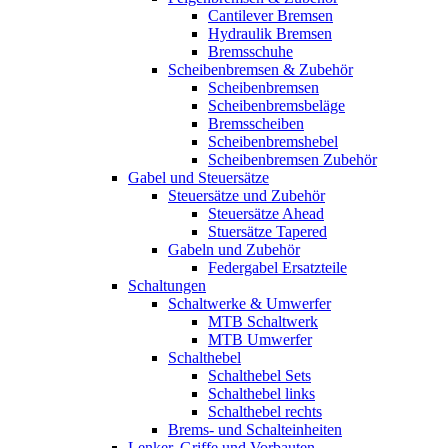
Cantilever Bremsen
Hydraulik Bremsen
Bremsschuhe
Scheibenbremsen & Zubehör
Scheibenbremsen
Scheibenbremsbeläge
Bremsscheiben
Scheibenbremshebel
Scheibenbremsen Zubehör
Gabel und Steuersätze
Steuersätze und Zubehör
Steuersätze Ahead
Stuersätze Tapered
Gabeln und Zubehör
Federgabel Ersatzteile
Schaltungen
Schaltwerke & Umwerfer
MTB Schaltwerk
MTB Umwerfer
Schalthebel
Schalthebel Sets
Schalthebel links
Schalthebel rechts
Brems- und Schalteinheiten
Lenker, Griffe und Vorbauten