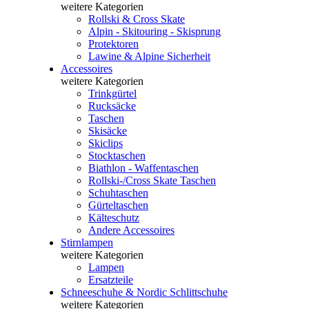
weitere Kategorien
Rollski & Cross Skate
Alpin - Skitouring - Skisprung
Protektoren
Lawine & Alpine Sicherheit
Accessoires
weitere Kategorien
Trinkgürtel
Rucksäcke
Taschen
Skisäcke
Skiclips
Stocktaschen
Biathlon - Waffentaschen
Rollski-/Cross Skate Taschen
Schuhtaschen
Gürteltaschen
Kälteschutz
Andere Accessoires
Stirnlampen
weitere Kategorien
Lampen
Ersatzteile
Schneeschuhe & Nordic Schlittschuhe
weitere Kategorien