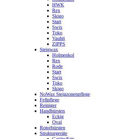
HWK
Rex
Skigo
Start
Swix
Toko
Vauhti
ZIPPS
Steigwax
Holmenkol
Rex
Rode
Start
Swix
Toko
Skigo
NoWax Steigzonenpflege
Fellpflege
Reiniger
Handbürsten
Eckig
Oval
Rotorbürsten
Strukturgeräte
Geräte/Sets