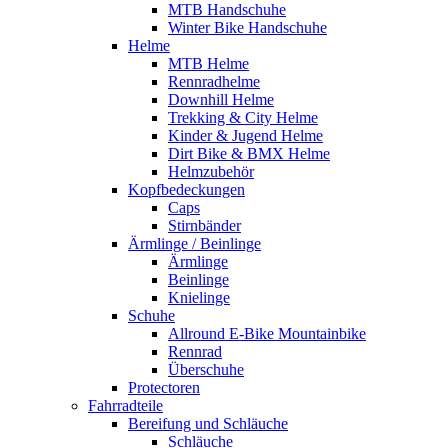
MTB Handschuhe
Winter Bike Handschuhe
Helme
MTB Helme
Rennradhelme
Downhill Helme
Trekking & City Helme
Kinder & Jugend Helme
Dirt Bike & BMX Helme
Helmzubehör
Kopfbedeckungen
Caps
Stirnbänder
Ärmlinge / Beinlinge
Ärmlinge
Beinlinge
Knielinge
Schuhe
Allround E-Bike Mountainbike
Rennrad
Überschuhe
Protectoren
Fahrradteile
Bereifung und Schläuche
Schläuche