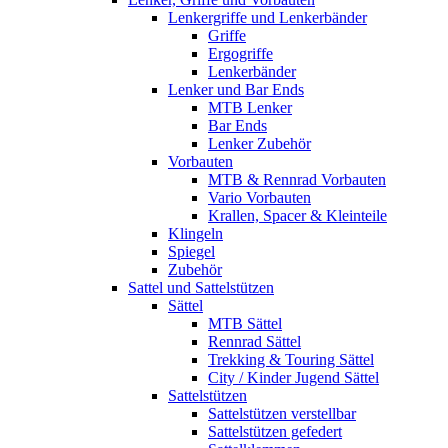
Lenkergriffe und Lenkerbänder
Griffe
Ergogriffe
Lenkerbänder
Lenker und Bar Ends
MTB Lenker
Bar Ends
Lenker Zubehör
Vorbauten
MTB & Rennrad Vorbauten
Vario Vorbauten
Krallen, Spacer & Kleinteile
Klingeln
Spiegel
Zubehör
Sattel und Sattelstützen
Sättel
MTB Sättel
Rennrad Sättel
Trekking & Touring Sättel
City / Kinder Jugend Sättel
Sattelstützen
Sattelstützen verstellbar
Sattelstützen gefedert