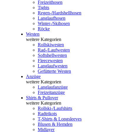
Freizeithosen
Tights
Regen-/Hardshellhosen
Langlaufhosen
Winter-/Skihosen
Röcke
Westen
weitere Kategorien
Rollskiwesten
Rad-/Laufwesten
Softshellwesten
Fleecewesten
Langlaufwesten
Gefütterte Westen
Anzüge
weitere Kategorien
Langlaufanzüge
Freizeitanzüge
Shirts & Pullover
weitere Kategorien
Rollski-/Laufshirts
Radtrikots
T-Shirts & Longsleeves
Blusen & Hemden
Midlayer