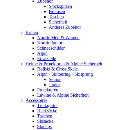
Zubehör
Stockspitzen
Bremsen
Taschen
Sicherheit
Anderes Zubehör
Brillen
Nordic Men & Women
Nordic Junior
Schneeschilder
Alpin
Ersatzteile
Helme & Protektoren & Alpine Sicherheit
Rollski & Cross Skate
Alpin - Skitouring - Skisprung
Senior
Junior
Protektoren
Lawine & Alpine Sicherheit
Accessoires
Trinkgürtel
Rucksäcke
Taschen
Skisäcke
Skiclips