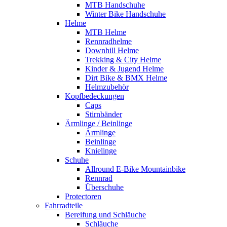
MTB Handschuhe
Winter Bike Handschuhe
Helme
MTB Helme
Rennradhelme
Downhill Helme
Trekking & City Helme
Kinder & Jugend Helme
Dirt Bike & BMX Helme
Helmzubehör
Kopfbedeckungen
Caps
Stirnbänder
Ärmlinge / Beinlinge
Ärmlinge
Beinlinge
Knielinge
Schuhe
Allround E-Bike Mountainbike
Rennrad
Überschuhe
Protectoren
Fahrradteile
Bereifung und Schläuche
Schläuche