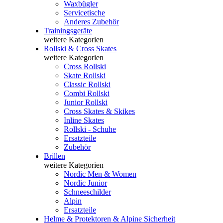
Waxbügler
Servicetische
Anderes Zubehör
Trainingsgeräte
weitere Kategorien
Rollski & Cross Skates
weitere Kategorien
Cross Rollski
Skate Rollski
Classic Rollski
Combi Rollski
Junior Rollski
Cross Skates & Skikes
Inline Skates
Rollski - Schuhe
Ersatzteile
Zubehör
Brillen
weitere Kategorien
Nordic Men & Women
Nordic Junior
Schneeschilder
Alpin
Ersatzteile
Helme & Protektoren & Alpine Sicherheit