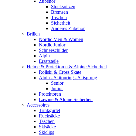
Zubehör
Stockspitzen
Bremsen
Taschen
Sicherheit
Anderes Zubehör
Brillen
Nordic Men & Women
Nordic Junior
Schneeschilder
Alpin
Ersatzteile
Helme & Protektoren & Alpine Sicherheit
Rollski & Cross Skate
Alpin - Skitouring - Skisprung
Senior
Junior
Protektoren
Lawine & Alpine Sicherheit
Accessoires
Trinkgürtel
Rucksäcke
Taschen
Skisäcke
Skiclips