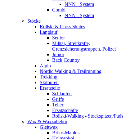
NNN - System
Combi
NNN - System
Stöcke
Rollski & Cross Skates
Langlauf
Senior
Militär, Streitkräfte,
Grenzsicherungstruppen, Polizei
Junior
Back Country
Alpin
Nordic Walking & Trailrunning
Trekking
Skitouren
Ersatzteile
Schlaufen
Griffe
Teller
Ersatzschäfte
Rollski/Walking - Stockspitzen/Pads
Wax & Waxzubehör
Gleitwax
Briko-Maplus
Holmenkol