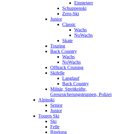
Einsteiger
Schuppenski
Zero-Ski
Junior
Classic
Wachs
NoWachs
Skate
Touring
Back Country
Wachs
NoWachs
Offtrack Cruising
Skifelle
Langlauf
Back Country
Militär, Streitkräfte,
Grenzsicherungstruppen, Polizei
Alpinski
Senior
Junior
Touren Ski
Ski
Felle
Bindung