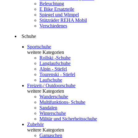
Beleuchtung
E Bike Ersatzteile
Spiegel und Wimpel
Stützräder REHA Mobil
Verschiedenes
Schuhe
Sportschuhe
weitere Kategorien
Rollski -Schuhe
Langlaufschuhe
Alpin - Stiefel
Tourenski - Stiefel
Laufschuhe
Freizeit-/ Outdoorschuhe
weitere Kategorien
Wanderschuhe
Multifunktions- Schuhe
Sandalen
Winterschuhe
Militär und Sicherheitsschuhe
Zubehör
weitere Kategorien
Gamaschen