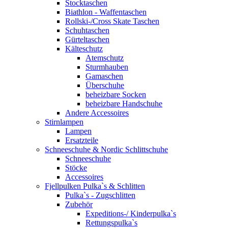
Stocktaschen
Biathlon - Waffentaschen
Rollski-/Cross Skate Taschen
Schuhtaschen
Gürteltaschen
Kälteschutz
Atemschutz
Sturmhauben
Gamaschen
Überschuhe
beheizbare Socken
beheizbare Handschuhe
Andere Accessoires
Stirnlampen
Lampen
Ersatzteile
Schneeschuhe & Nordic Schlittschuhe
Schneeschuhe
Stöcke
Accessoires
Fjellpulken Pulka`s & Schlitten
Pulka`s - Zugschlitten
Zubehör
Expeditions-/ Kinderpulka`s
Rettungspulka`s