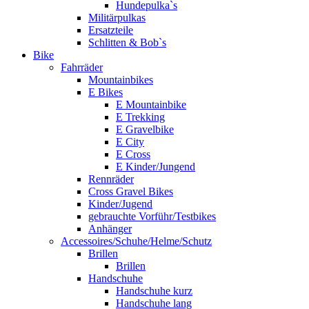
Hundepulka`s
Militärpulkas
Ersatzteile
Schlitten & Bob`s
Bike
Fahrräder
Mountainbikes
E Bikes
E Mountainbike
E Trekking
E Gravelbike
E City
E Cross
E Kinder/Jungend
Rennräder
Cross Gravel Bikes
Kinder/Jugend
gebrauchte Vorführ/Testbikes
Anhänger
Accessoires/Schuhe/Helme/Schutz
Brillen
Brillen
Handschuhe
Handschuhe kurz
Handschuhe lang