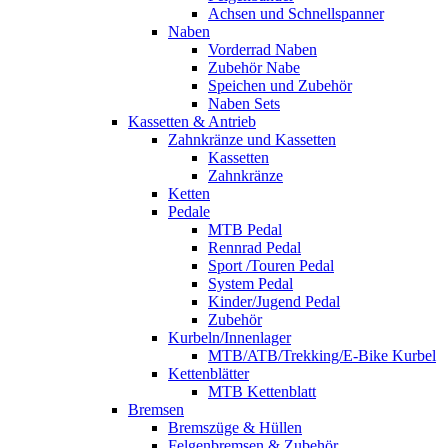
Achsen und Schnellspanner
Naben
Vorderrad Naben
Zubehör Nabe
Speichen und Zubehör
Naben Sets
Kassetten & Antrieb
Zahnkränze und Kassetten
Kassetten
Zahnkränze
Ketten
Pedale
MTB Pedal
Rennrad Pedal
Sport /Touren Pedal
System Pedal
Kinder/Jugend Pedal
Zubehör
Kurbeln/Innenlager
MTB/ATB/Trekking/E-Bike Kurbel
Kettenblätter
MTB Kettenblatt
Bremsen
Bremszüge & Hüllen
Felgenbremsen & Zubehör