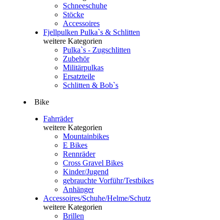
Schneeschuhe
Stöcke
Accessoires
Fjellpulken Pulka`s & Schlitten
weitere Kategorien
Pulka`s - Zugschlitten
Zubehör
Militärpulkas
Ersatzteile
Schlitten & Bob`s
Bike
Fahrräder
weitere Kategorien
Mountainbikes
E Bikes
Rennräder
Cross Gravel Bikes
Kinder/Jugend
gebrauchte Vorführ/Testbikes
Anhänger
Accessoires/Schuhe/Helme/Schutz
weitere Kategorien
Brillen