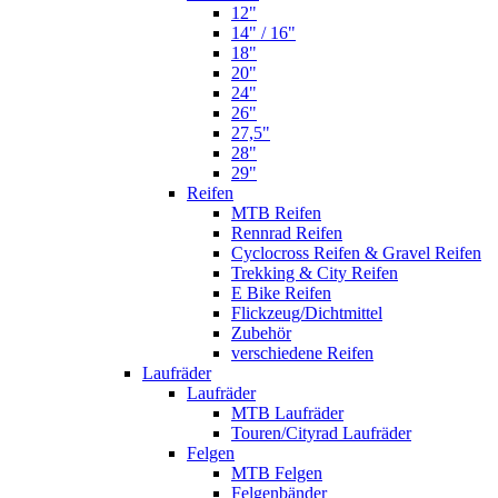
12"
14" / 16"
18"
20"
24"
26"
27,5"
28"
29"
Reifen
MTB Reifen
Rennrad Reifen
Cyclocross Reifen & Gravel Reifen
Trekking & City Reifen
E Bike Reifen
Flickzeug/Dichtmittel
Zubehör
verschiedene Reifen
Laufräder
Laufräder
MTB Laufräder
Touren/Cityrad Laufräder
Felgen
MTB Felgen
Felgenbänder