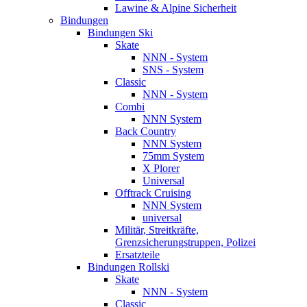
Lawine & Alpine Sicherheit
Bindungen
Bindungen Ski
Skate
NNN - System
SNS - System
Classic
NNN - System
Combi
NNN System
Back Country
NNN System
75mm System
X Plorer
Universal
Offtrack Cruising
NNN System
universal
Militär, Streitkräfte,
Grenzsicherungstruppen, Polizei
Ersatzteile
Bindungen Rollski
Skate
NNN - System
Classic