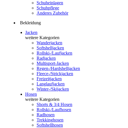
Schuheinlagen
Schuhpflege
Anderes Zubehör
Bekleidung
Jacken
weitere Kategorien
Wanderjacken
Softshelljacken
Rollski-/Laufjacken
Radjacken
Multisport-Jacken
Regen-/Hardshelljacken
Fleece-/Strickjacken
Freizeitjacken
Langlaufjacken
Winter-/Skijacken
Hosen
weitere Kategorien
Shorts & 3/4 Hosen
Rollski-/Laufhosen
Radhosen
Trekkinghosen
Softshellhosen