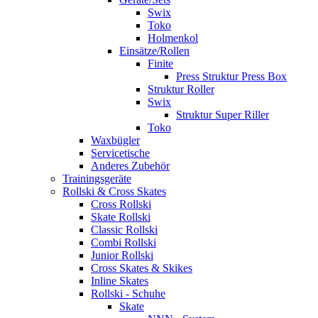
Swix
Toko
Holmenkol
Einsätze/Rollen
Finite
Press Struktur Press Box
Struktur Roller
Swix
Struktur Super Riller
Toko
Waxbügler
Servicetische
Anderes Zubehör
Trainingsgeräte
Rollski & Cross Skates
Cross Rollski
Skate Rollski
Classic Rollski
Combi Rollski
Junior Rollski
Cross Skates & Skikes
Inline Skates
Rollski - Schuhe
Skate