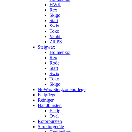
HWK
Rex
Skigo
Start
Swix
Toko
Vauhti
ZIPPS
Steigwax
Holmenkol
Rex
Rode
Start
Swix
Toko
Skigo
NoWax Steigzonenpflege
Fellpflege
Reiniger
Handbürsten
Eckig
Oval
Rotorbürsten
Strukturgeräte
Geräte/Sets