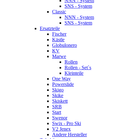
NNN - System
SNS - System
Classic
NNN - System
SNS - System
Ersatzteile
Fischer
Kästle
Globulonero
KV
Marwe
Rollen
Rollen - Set`s
Kleinteile
One Way
Powerslide
Skigo
Skike
Skiskett
SRB
Start
Swenor
Swix - Pro Ski
V2 Jenex
Andere Hersteller