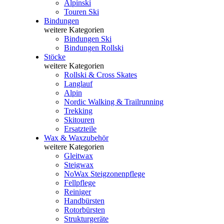
Alpinski
Touren Ski
Bindungen
weitere Kategorien
Bindungen Ski
Bindungen Rollski
Stöcke
weitere Kategorien
Rollski & Cross Skates
Langlauf
Alpin
Nordic Walking & Trailrunning
Trekking
Skitouren
Ersatzteile
Wax & Waxzubehör
weitere Kategorien
Gleitwax
Steigwax
NoWax Steigzonenpflege
Fellpflege
Reiniger
Handbürsten
Rotorbürsten
Strukturgeräte