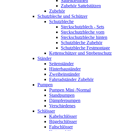
Sattelklemmen
Zubehör Sattelstützen
Zubehör
Schutzbleche und Schützer
Schutzbleche
Steckschutzblech - Sets
Steckschutzbleche vorn
Steckschutzbleche hinten
Schutzbleche Zubehör
Schutzbleche Festmontage
Kettenschützer und Strebenschutz
Ständer
Seitenständer
Hinterbauständer
Zweibeinständer
Fahrradständer Zubehör
Pumpen
Pumpen Mini /Normal
Standpumpen
Dämpferpumpen
Verschiedenes
Schlösser
Kabelschlösser
Bügelschlösser
Faltschlösser