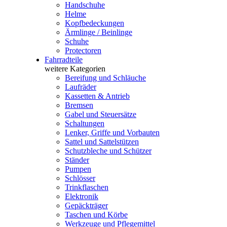
Handschuhe
Helme
Kopfbedeckungen
Ärmlinge / Beinlinge
Schuhe
Protectoren
Fahrradteile
weitere Kategorien
Bereifung und Schläuche
Laufräder
Kassetten & Antrieb
Bremsen
Gabel und Steuersätze
Schaltungen
Lenker, Griffe und Vorbauten
Sattel und Sattelstützen
Schutzbleche und Schützer
Ständer
Pumpen
Schlösser
Trinkflaschen
Elektronik
Gepäckträger
Taschen und Körbe
Werkzeuge und Pflegemittel