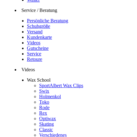
Service / Beratung
Persönliche Beratung
Schuhgröße
Versand
Kundenkarte
Videos
Gutscheine
Service
Retoure
Videos
Wax School
SportAlbert Wax Clips
Swix
Holmenkol
Toko
Rode
Rex
Optiwax
Skating
Classic
Verschiedenes