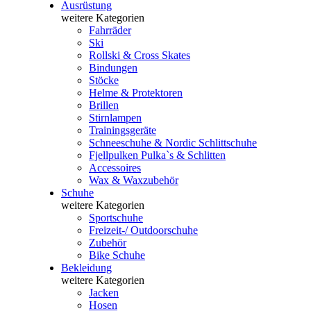
Ausrüstung
weitere Kategorien
Fahrräder
Ski
Rollski & Cross Skates
Bindungen
Stöcke
Helme & Protektoren
Brillen
Stirnlampen
Trainingsgeräte
Schneeschuhe & Nordic Schlittschuhe
Fjellpulken Pulka`s & Schlitten
Accessoires
Wax & Waxzubehör
Schuhe
weitere Kategorien
Sportschuhe
Freizeit-/ Outdoorschuhe
Zubehör
Bike Schuhe
Bekleidung
weitere Kategorien
Jacken
Hosen