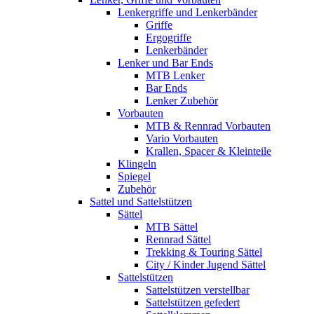
Lenkergriffe und Lenkerbänder
Griffe
Ergogriffe
Lenkerbänder
Lenker und Bar Ends
MTB Lenker
Bar Ends
Lenker Zubehör
Vorbauten
MTB & Rennrad Vorbauten
Vario Vorbauten
Krallen, Spacer & Kleinteile
Klingeln
Spiegel
Zubehör
Sattel und Sattelstützen
Sättel
MTB Sättel
Rennrad Sättel
Trekking & Touring Sättel
City / Kinder Jugend Sättel
Sattelstützen
Sattelstützen verstellbar
Sattelstützen gefedert