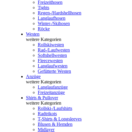
Freizeithosen
Tights
Regen-/Hardshellhosen
Langlaufhosen
Winter-/Skihosen
Röcke
Westen
weitere Kategorien
Rollskiwesten
Rad-/Laufwesten
Softshellwesten
Fleecewesten
Langlaufwesten
Gefütterte Westen
Anzüge
weitere Kategorien
Langlaufanzüge
Freizeitanzüge
Shirts & Pullover
weitere Kategorien
Rollski-/Laufshirts
Radtrikots
T-Shirts & Longsleeves
Blusen & Hemden
Midlayer