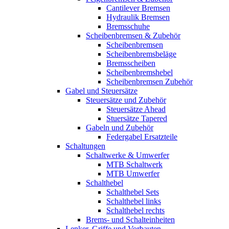
Cantilever Bremsen
Hydraulik Bremsen
Bremsschuhe
Scheibenbremsen & Zubehör
Scheibenbremsen
Scheibenbremsbeläge
Bremsscheiben
Scheibenbremshebel
Scheibenbremsen Zubehör
Gabel und Steuersätze
Steuersätze und Zubehör
Steuersätze Ahead
Stuersätze Tapered
Gabeln und Zubehör
Federgabel Ersatzteile
Schaltungen
Schaltwerke & Umwerfer
MTB Schaltwerk
MTB Umwerfer
Schalthebel
Schalthebel Sets
Schalthebel links
Schalthebel rechts
Brems- und Schalteinheiten
Lenker, Griffe und Vorbauten