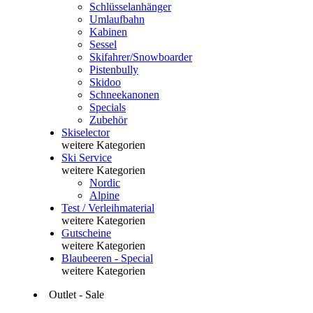
Schlüsselanhänger
Umlaufbahn
Kabinen
Sessel
Skifahrer/Snowboarder
Pistenbully
Skidoo
Schneekanonen
Specials
Zubehör
Skiselector
weitere Kategorien
Ski Service
weitere Kategorien
Nordic
Alpine
Test / Verleihmaterial
weitere Kategorien
Gutscheine
weitere Kategorien
Blaubeeren - Special
weitere Kategorien
Outlet - Sale