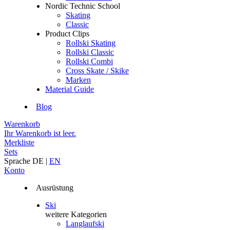
Nordic Technic School
Skating
Classic
Product Clips
Rollski Skating
Rollski Classic
Rollski Combi
Cross Skate / Skike
Marken
Material Guide
Blog
Warenkorb
Ihr Warenkorb ist leer.
Merkliste
Sets
Sprache
DE
|
EN
Konto
Ausrüstung
Ski
weitere Kategorien
Langlaufski