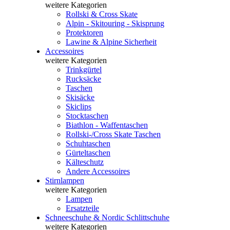
weitere Kategorien
Rollski & Cross Skate
Alpin - Skitouring - Skisprung
Protektoren
Lawine & Alpine Sicherheit
Accessoires
weitere Kategorien
Trinkgürtel
Rucksäcke
Taschen
Skisäcke
Skiclips
Stocktaschen
Biathlon - Waffentaschen
Rollski-/Cross Skate Taschen
Schuhtaschen
Gürteltaschen
Kälteschutz
Andere Accessoires
Stirnlampen
weitere Kategorien
Lampen
Ersatzteile
Schneeschuhe & Nordic Schlittschuhe
weitere Kategorien