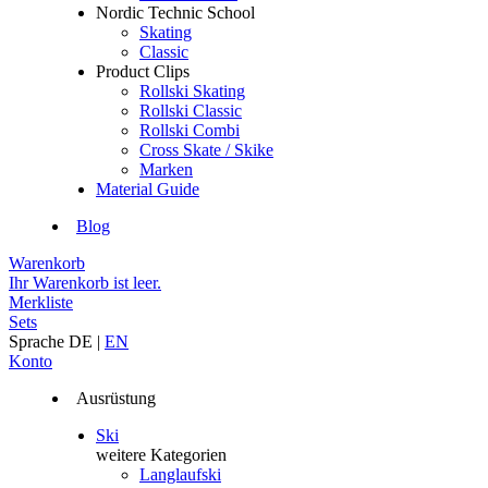
Nordic Technic School
Skating
Classic
Product Clips
Rollski Skating
Rollski Classic
Rollski Combi
Cross Skate / Skike
Marken
Material Guide
Blog
Warenkorb
Ihr Warenkorb ist leer.
Merkliste
Sets
Sprache
DE
|
EN
Konto
Ausrüstung
Ski
weitere Kategorien
Langlaufski