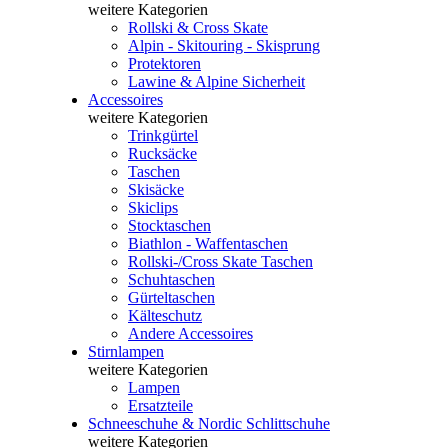
weitere Kategorien
Rollski & Cross Skate
Alpin - Skitouring - Skisprung
Protektoren
Lawine & Alpine Sicherheit
Accessoires
weitere Kategorien
Trinkgürtel
Rucksäcke
Taschen
Skisäcke
Skiclips
Stocktaschen
Biathlon - Waffentaschen
Rollski-/Cross Skate Taschen
Schuhtaschen
Gürteltaschen
Kälteschutz
Andere Accessoires
Stirnlampen
weitere Kategorien
Lampen
Ersatzteile
Schneeschuhe & Nordic Schlittschuhe
weitere Kategorien