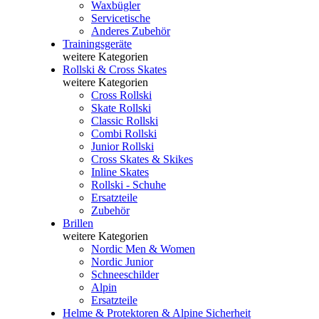
Waxbügler
Servicetische
Anderes Zubehör
Trainingsgeräte
weitere Kategorien
Rollski & Cross Skates
weitere Kategorien
Cross Rollski
Skate Rollski
Classic Rollski
Combi Rollski
Junior Rollski
Cross Skates & Skikes
Inline Skates
Rollski - Schuhe
Ersatzteile
Zubehör
Brillen
weitere Kategorien
Nordic Men & Women
Nordic Junior
Schneeschilder
Alpin
Ersatzteile
Helme & Protektoren & Alpine Sicherheit