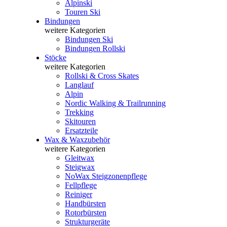
Alpinski
Touren Ski
Bindungen
weitere Kategorien
Bindungen Ski
Bindungen Rollski
Stöcke
weitere Kategorien
Rollski & Cross Skates
Langlauf
Alpin
Nordic Walking & Trailrunning
Trekking
Skitouren
Ersatzteile
Wax & Waxzubehör
weitere Kategorien
Gleitwax
Steigwax
NoWax Steigzonenpflege
Fellpflege
Reiniger
Handbürsten
Rotorbürsten
Strukturgeräte