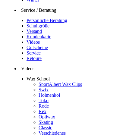
Service / Beratung
Persönliche Beratung
Schuhgröße
Versand
Kundenkarte
Videos
Gutscheine
Service
Retoure
Videos
Wax School
SportAlbert Wax Clips
Swix
Holmenkol
Toko
Rode
Rex
Optiwax
Skating
Classic
Verschiedenes