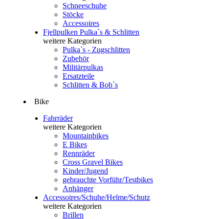
Schneeschuhe
Stöcke
Accessoires
Fjellpulken Pulka`s & Schlitten
weitere Kategorien
Pulka`s - Zugschlitten
Zubehör
Militärpulkas
Ersatzteile
Schlitten & Bob`s
Bike
Fahrräder
weitere Kategorien
Mountainbikes
E Bikes
Rennräder
Cross Gravel Bikes
Kinder/Jugend
gebrauchte Vorführ/Testbikes
Anhänger
Accessoires/Schuhe/Helme/Schutz
weitere Kategorien
Brillen