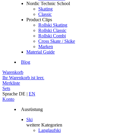
Nordic Technic School
Skating
Classic
Product Clips
Rollski Skating
Rollski Classic
Rollski Combi
Cross Skate / Skike
Marken
Material Guide
Blog
Warenkorb
Ihr Warenkorb ist leer.
Merkliste
Sets
Sprache
DE
|
EN
Konto
Ausrüstung
Ski
weitere Kategorien
Langlaufski