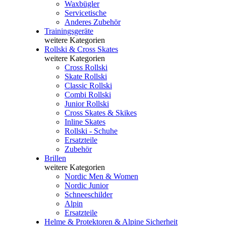
Waxbügler
Servicetische
Anderes Zubehör
Trainingsgeräte
weitere Kategorien
Rollski & Cross Skates
weitere Kategorien
Cross Rollski
Skate Rollski
Classic Rollski
Combi Rollski
Junior Rollski
Cross Skates & Skikes
Inline Skates
Rollski - Schuhe
Ersatzteile
Zubehör
Brillen
weitere Kategorien
Nordic Men & Women
Nordic Junior
Schneeschilder
Alpin
Ersatzteile
Helme & Protektoren & Alpine Sicherheit