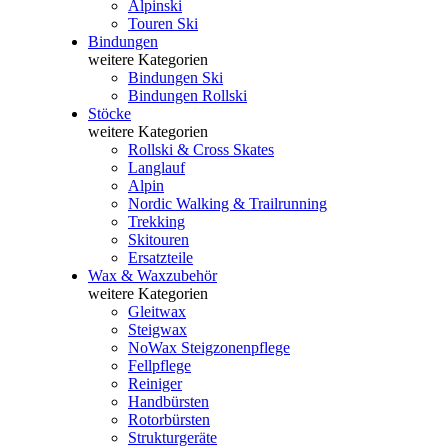
Alpinski
Touren Ski
Bindungen
weitere Kategorien
Bindungen Ski
Bindungen Rollski
Stöcke
weitere Kategorien
Rollski & Cross Skates
Langlauf
Alpin
Nordic Walking & Trailrunning
Trekking
Skitouren
Ersatzteile
Wax & Waxzubehör
weitere Kategorien
Gleitwax
Steigwax
NoWax Steigzonenpflege
Fellpflege
Reiniger
Handbürsten
Rotorbürsten
Strukturgeräte