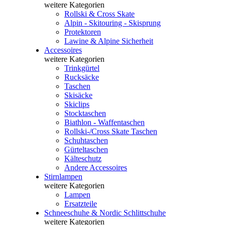
weitere Kategorien
Rollski & Cross Skate
Alpin - Skitouring - Skisprung
Protektoren
Lawine & Alpine Sicherheit
Accessoires
weitere Kategorien
Trinkgürtel
Rucksäcke
Taschen
Skisäcke
Skiclips
Stocktaschen
Biathlon - Waffentaschen
Rollski-/Cross Skate Taschen
Schuhtaschen
Gürteltaschen
Kälteschutz
Andere Accessoires
Stirnlampen
weitere Kategorien
Lampen
Ersatzteile
Schneeschuhe & Nordic Schlittschuhe
weitere Kategorien