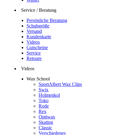
Service / Beratung
Persönliche Beratung
Schuhgröße
Versand
Kundenkarte
Videos
Gutscheine
Service
Retoure
Videos
Wax School
SportAlbert Wax Clips
Swix
Holmenkol
Toko
Rode
Rex
Optiwax
Skating
Classic
Verschiedenes