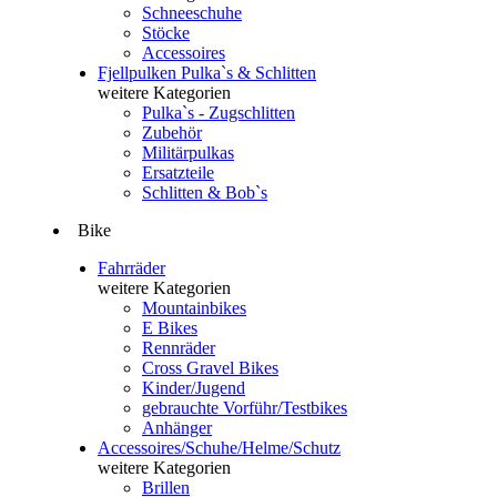
Schneeschuhe
Stöcke
Accessoires
Fjellpulken Pulka`s & Schlitten
weitere Kategorien
Pulka`s - Zugschlitten
Zubehör
Militärpulkas
Ersatzteile
Schlitten & Bob`s
Bike
Fahrräder
weitere Kategorien
Mountainbikes
E Bikes
Rennräder
Cross Gravel Bikes
Kinder/Jugend
gebrauchte Vorführ/Testbikes
Anhänger
Accessoires/Schuhe/Helme/Schutz
weitere Kategorien
Brillen