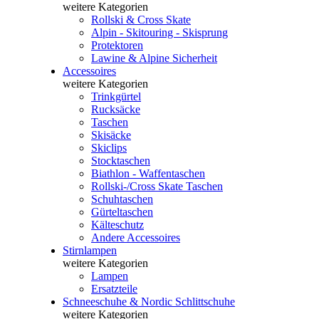
weitere Kategorien
Rollski & Cross Skate
Alpin - Skitouring - Skisprung
Protektoren
Lawine & Alpine Sicherheit
Accessoires
weitere Kategorien
Trinkgürtel
Rucksäcke
Taschen
Skisäcke
Skiclips
Stocktaschen
Biathlon - Waffentaschen
Rollski-/Cross Skate Taschen
Schuhtaschen
Gürteltaschen
Kälteschutz
Andere Accessoires
Stirnlampen
weitere Kategorien
Lampen
Ersatzteile
Schneeschuhe & Nordic Schlittschuhe
weitere Kategorien