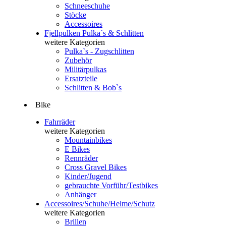
Schneeschuhe
Stöcke
Accessoires
Fjellpulken Pulka`s & Schlitten
weitere Kategorien
Pulka`s - Zugschlitten
Zubehör
Militärpulkas
Ersatzteile
Schlitten & Bob`s
Bike
Fahrräder
weitere Kategorien
Mountainbikes
E Bikes
Rennräder
Cross Gravel Bikes
Kinder/Jugend
gebrauchte Vorführ/Testbikes
Anhänger
Accessoires/Schuhe/Helme/Schutz
weitere Kategorien
Brillen