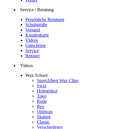
Service / Beratung
Persönliche Beratung
Schuhgröße
Versand
Kundenkarte
Videos
Gutscheine
Service
Retoure
Videos
Wax School
SportAlbert Wax Clips
Swix
Holmenkol
Toko
Rode
Rex
Optiwax
Skating
Classic
Verschiedenes