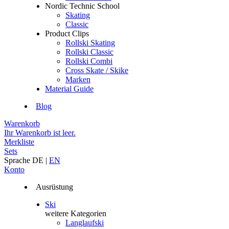
Nordic Technic School
Skating
Classic
Product Clips
Rollski Skating
Rollski Classic
Rollski Combi
Cross Skate / Skike
Marken
Material Guide
Blog
Warenkorb
Ihr Warenkorb ist leer.
Merkliste
Sets
Sprache
DE
|
EN
Konto
Ausrüstung
Ski
weitere Kategorien
Langlaufski