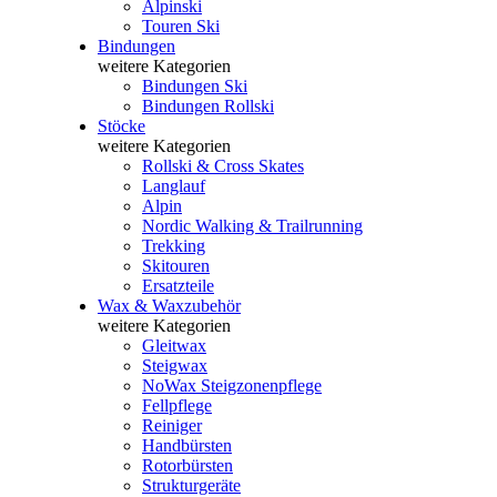
Alpinski
Touren Ski
Bindungen
weitere Kategorien
Bindungen Ski
Bindungen Rollski
Stöcke
weitere Kategorien
Rollski & Cross Skates
Langlauf
Alpin
Nordic Walking & Trailrunning
Trekking
Skitouren
Ersatzteile
Wax & Waxzubehör
weitere Kategorien
Gleitwax
Steigwax
NoWax Steigzonenpflege
Fellpflege
Reiniger
Handbürsten
Rotorbürsten
Strukturgeräte