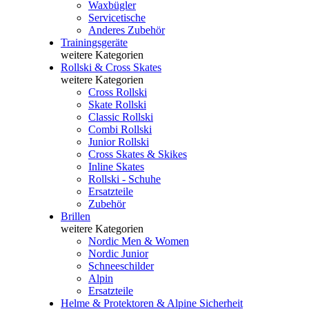
Waxbügler
Servicetische
Anderes Zubehör
Trainingsgeräte
weitere Kategorien
Rollski & Cross Skates
weitere Kategorien
Cross Rollski
Skate Rollski
Classic Rollski
Combi Rollski
Junior Rollski
Cross Skates & Skikes
Inline Skates
Rollski - Schuhe
Ersatzteile
Zubehör
Brillen
weitere Kategorien
Nordic Men & Women
Nordic Junior
Schneeschilder
Alpin
Ersatzteile
Helme & Protektoren & Alpine Sicherheit