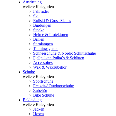
Ausrüstung
weitere Kategorien
Fahrräder
Ski
Rollski & Cross Skates
Bindungen
Stöcke
Helme & Protektoren
Brillen
Stirnlampen
Trainingsgeräte
Schneeschuhe & Nordic Schlittschuhe
Fjellpulken Pulka`s & Schlitten
Accessoires
Wax & Waxzubehör
Schuhe
weitere Kategorien
Sportschuhe
Freizeit-/ Outdoorschuhe
Zubehör
Bike Schuhe
Bekleidung
weitere Kategorien
Jacken
Hosen