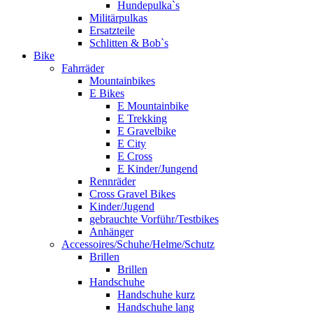
Hundepulka`s
Militärpulkas
Ersatzteile
Schlitten & Bob`s
Bike
Fahrräder
Mountainbikes
E Bikes
E Mountainbike
E Trekking
E Gravelbike
E City
E Cross
E Kinder/Jungend
Rennräder
Cross Gravel Bikes
Kinder/Jugend
gebrauchte Vorführ/Testbikes
Anhänger
Accessoires/Schuhe/Helme/Schutz
Brillen
Brillen
Handschuhe
Handschuhe kurz
Handschuhe lang