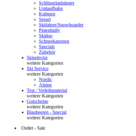
Schlüsselanhänger
Umlaufbahn
Kabinen
Sessel
Skifahrer/Snowboarder
Pistenbully
Skidoo
Schneekanonen
Specials
Zubehör
Skiselector
weitere Kategorien
Ski Service
weitere Kategorien
Nordic
Alpine
Test / Verleihmaterial
weitere Kategorien
Gutscheine
weitere Kategorien
Blaubeeren - Special
weitere Kategorien
Outlet - Sale