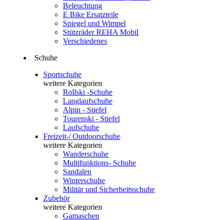
Beleuchtung
E Bike Ersatzteile
Spiegel und Wimpel
Stützräder REHA Mobil
Verschiedenes
Schuhe
Sportschuhe
weitere Kategorien
Rollski -Schuhe
Langlaufschuhe
Alpin - Stiefel
Tourenski - Stiefel
Laufschuhe
Freizeit-/ Outdoorschuhe
weitere Kategorien
Wanderschuhe
Multifunktions- Schuhe
Sandalen
Winterschuhe
Militär und Sicherheitsschuhe
Zubehör
weitere Kategorien
Gamaschen