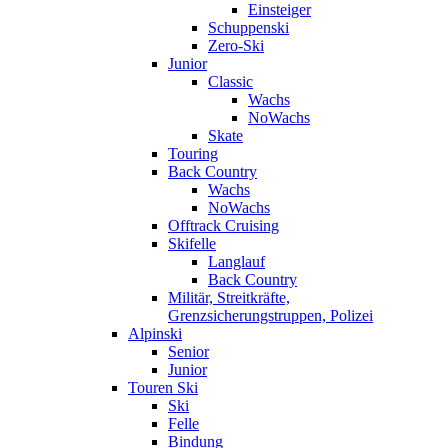
Einsteiger
Schuppenski
Zero-Ski
Junior
Classic
Wachs
NoWachs
Skate
Touring
Back Country
Wachs
NoWachs
Offtrack Cruising
Skifelle
Langlauf
Back Country
Militär, Streitkräfte,
Grenzsicherungstruppen, Polizei
Alpinski
Senior
Junior
Touren Ski
Ski
Felle
Bindung