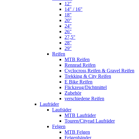
12"
14" / 16"
18"
20"
24"
26"
27,5"
28"
29"
Reifen
MTB Reifen
Rennrad Reifen
Cyclocross Reifen & Gravel Reifen
Trekking & City Reifen
E Bike Reifen
Flickzeug/Dichtmittel
Zubehör
verschiedene Reifen
Laufräder
Laufräder
MTB Laufräder
Touren/Cityrad Laufräder
Felgen
MTB Felgen
Felgenbänder