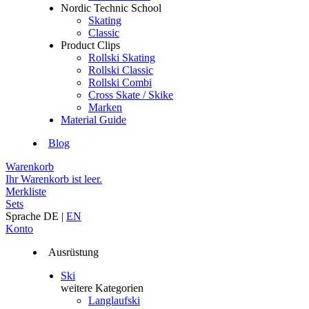
Nordic Technic School
Skating
Classic
Product Clips
Rollski Skating
Rollski Classic
Rollski Combi
Cross Skate / Skike
Marken
Material Guide
Blog
Warenkorb
Ihr Warenkorb ist leer.
Merkliste
Sets
Sprache
DE
|
EN
Konto
Ausrüstung
Ski
weitere Kategorien
Langlaufski