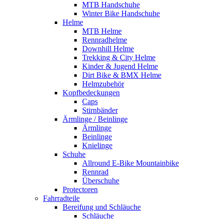
MTB Handschuhe
Winter Bike Handschuhe
Helme
MTB Helme
Rennradhelme
Downhill Helme
Trekking & City Helme
Kinder & Jugend Helme
Dirt Bike & BMX Helme
Helmzubehör
Kopfbedeckungen
Caps
Stirnbänder
Ärmlinge / Beinlinge
Ärmlinge
Beinlinge
Knielinge
Schuhe
Allround E-Bike Mountainbike
Rennrad
Überschuhe
Protectoren
Fahrradteile
Bereifung und Schläuche
Schläuche