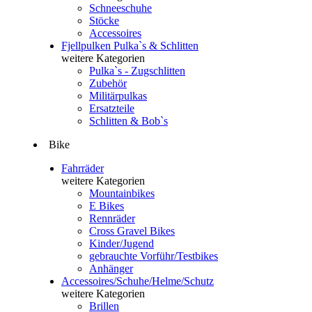
Schneeschuhe
Stöcke
Accessoires
Fjellpulken Pulka`s & Schlitten
weitere Kategorien
Pulka`s - Zugschlitten
Zubehör
Militärpulkas
Ersatzteile
Schlitten & Bob`s
Bike
Fahrräder
weitere Kategorien
Mountainbikes
E Bikes
Rennräder
Cross Gravel Bikes
Kinder/Jugend
gebrauchte Vorführ/Testbikes
Anhänger
Accessoires/Schuhe/Helme/Schutz
weitere Kategorien
Brillen