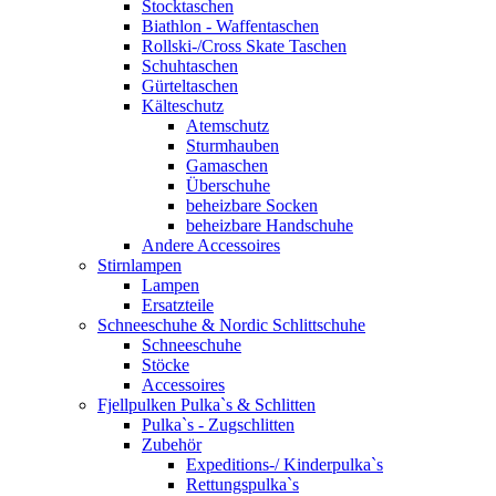
Stocktaschen
Biathlon - Waffentaschen
Rollski-/Cross Skate Taschen
Schuhtaschen
Gürteltaschen
Kälteschutz
Atemschutz
Sturmhauben
Gamaschen
Überschuhe
beheizbare Socken
beheizbare Handschuhe
Andere Accessoires
Stirnlampen
Lampen
Ersatzteile
Schneeschuhe & Nordic Schlittschuhe
Schneeschuhe
Stöcke
Accessoires
Fjellpulken Pulka`s & Schlitten
Pulka`s - Zugschlitten
Zubehör
Expeditions-/ Kinderpulka`s
Rettungspulka`s