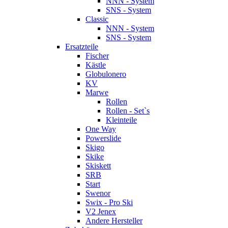
NNN - System
SNS - System
Classic
NNN - System
SNS - System
Ersatzteile
Fischer
Kästle
Globulonero
KV
Marwe
Rollen
Rollen - Set`s
Kleinteile
One Way
Powerslide
Skigo
Skike
Skiskett
SRB
Start
Swenor
Swix - Pro Ski
V2 Jenex
Andere Hersteller