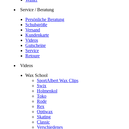
Service / Beratung
Persönliche Beratung
Schuhgröße
Versand
Kundenkarte
Videos
Gutscheine
Service
Retoure
Videos
Wax School
SportAlbert Wax Clips
Swix
Holmenkol
Toko
Rode
Rex
Optiwax
Skating
Classic
Verschiedenes