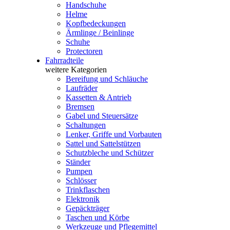
Handschuhe
Helme
Kopfbedeckungen
Ärmlinge / Beinlinge
Schuhe
Protectoren
Fahrradteile
weitere Kategorien
Bereifung und Schläuche
Laufräder
Kassetten & Antrieb
Bremsen
Gabel und Steuersätze
Schaltungen
Lenker, Griffe und Vorbauten
Sattel und Sattelstützen
Schutzbleche und Schützer
Ständer
Pumpen
Schlösser
Trinkflaschen
Elektronik
Gepäckträger
Taschen und Körbe
Werkzeuge und Pflegemittel