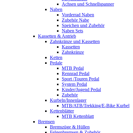
Achsen und Schnellspanner
Naben
Vorderrad Naben
Zubehör Nabe
Speichen und Zubehör
Naben Sets
Kassetten & Antrieb
Zahnkränze und Kassetten
Kassetten
Zahnkränze
Ketten
Pedale
MTB Pedal
Rennrad Pedal
Sport /Touren Pedal
System Pedal
Kinder/Jugend Pedal
Zubehör
Kurbeln/Innenlager
MTB/ATB/Trekking/E-Bike Kurbel
Kettenblätter
MTB Kettenblatt
Bremsen
Bremszüge & Hüllen
Felgenbremsen & Zubehör