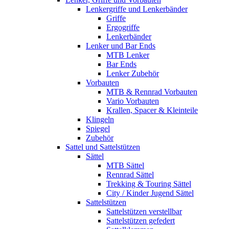
Lenkergriffe und Lenkerbänder
Griffe
Ergogriffe
Lenkerbänder
Lenker und Bar Ends
MTB Lenker
Bar Ends
Lenker Zubehör
Vorbauten
MTB & Rennrad Vorbauten
Vario Vorbauten
Krallen, Spacer & Kleinteile
Klingeln
Spiegel
Zubehör
Sattel und Sattelstützen
Sättel
MTB Sättel
Rennrad Sättel
Trekking & Touring Sättel
City / Kinder Jugend Sättel
Sattelstützen
Sattelstützen verstellbar
Sattelstützen gefedert