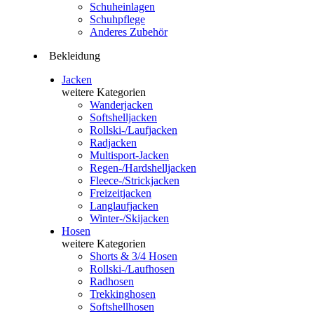
Schuheinlagen
Schuhpflege
Anderes Zubehör
Bekleidung
Jacken
weitere Kategorien
Wanderjacken
Softshelljacken
Rollski-/Laufjacken
Radjacken
Multisport-Jacken
Regen-/Hardshelljacken
Fleece-/Strickjacken
Freizeitjacken
Langlaufjacken
Winter-/Skijacken
Hosen
weitere Kategorien
Shorts & 3/4 Hosen
Rollski-/Laufhosen
Radhosen
Trekkinghosen
Softshellhosen