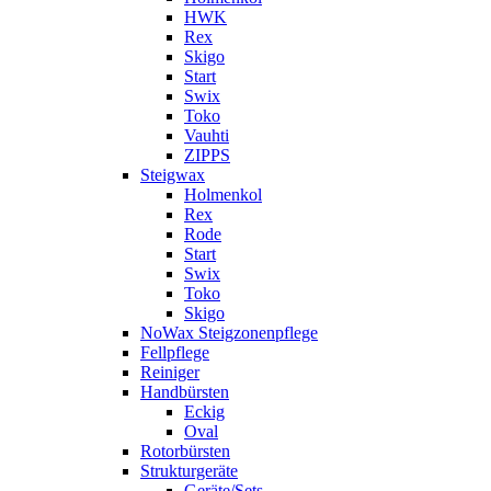
HWK
Rex
Skigo
Start
Swix
Toko
Vauhti
ZIPPS
Steigwax
Holmenkol
Rex
Rode
Start
Swix
Toko
Skigo
NoWax Steigzonenpflege
Fellpflege
Reiniger
Handbürsten
Eckig
Oval
Rotorbürsten
Strukturgeräte
Geräte/Sets