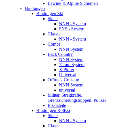
Lawine & Alpine Sicherheit
Bindungen
Bindungen Ski
Skate
NNN - System
SNS - System
Classic
NNN - System
Combi
NNN System
Back Country
NNN System
75mm System
X Plorer
Universal
Offtrack Cruising
NNN System
universal
Militär, Streitkräfte,
Grenzsicherungstruppen, Polizei
Ersatzteile
Bindungen Rollski
Skate
NNN - System
Classic