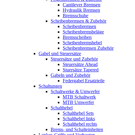
Cantilever Bremsen
Hydraulik Bremsen
Bremsschuhe
Scheibenbremsen & Zubehör
Scheibenbremsen
Scheibenbremsbeläge
Bremsscheiben
Scheibenbremshebel
Scheibenbremsen Zubehör
Gabel und Steuersätze
Steuersätze und Zubehör
Steuersätze Ahead
Stuersätze Tapered
Gabeln und Zubehör
Federgabel Ersatzteile
Schaltungen
Schaltwerke & Umwerfer
MTB Schaltwerk
MTB Umwerfer
Schalthebel
Schalthebel Sets
Schalthebel links
Schalthebel rechts
Brems- und Schalteinheiten
Lenker, Griffe und Vorbauten