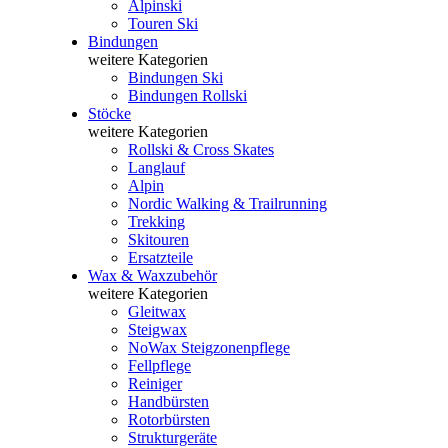
Alpinski
Touren Ski
Bindungen
weitere Kategorien
Bindungen Ski
Bindungen Rollski
Stöcke
weitere Kategorien
Rollski & Cross Skates
Langlauf
Alpin
Nordic Walking & Trailrunning
Trekking
Skitouren
Ersatzteile
Wax & Waxzubehör
weitere Kategorien
Gleitwax
Steigwax
NoWax Steigzonenpflege
Fellpflege
Reiniger
Handbürsten
Rotorbürsten
Strukturgeräte