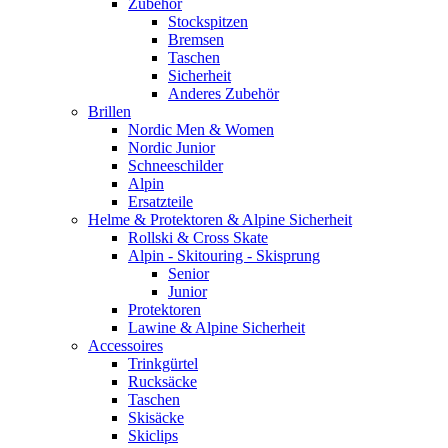
Zubehör
Stockspitzen
Bremsen
Taschen
Sicherheit
Anderes Zubehör
Brillen
Nordic Men & Women
Nordic Junior
Schneeschilder
Alpin
Ersatzteile
Helme & Protektoren & Alpine Sicherheit
Rollski & Cross Skate
Alpin - Skitouring - Skisprung
Senior
Junior
Protektoren
Lawine & Alpine Sicherheit
Accessoires
Trinkgürtel
Rucksäcke
Taschen
Skisäcke
Skiclips