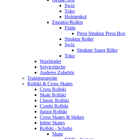
Swix
Toko
Holmenkol
Einsätze/Rollen
Finite
Press Struktur Press Box
Struktur Roller
Swix
Struktur Super Riller
Toko
Waxbügler
Servicetische
Anderes Zubehör
Trainingsgeräte
Rollski & Cross Skates
Cross Rollski
Skate Rollski
Classic Rollski
Combi Rollski
Junior Rollski
Cross Skates & Skikes
Inline Skates
Rollski - Schuhe
Skate