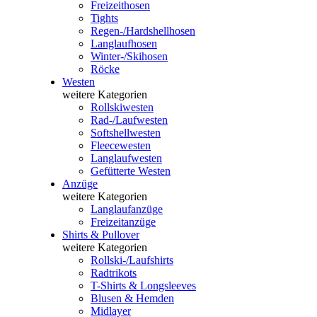
Freizeithosen
Tights
Regen-/Hardshellhosen
Langlaufhosen
Winter-/Skihosen
Röcke
Westen
weitere Kategorien
Rollskiwesten
Rad-/Laufwesten
Softshellwesten
Fleecewesten
Langlaufwesten
Gefütterte Westen
Anzüge
weitere Kategorien
Langlaufanzüge
Freizeitanzüge
Shirts & Pullover
weitere Kategorien
Rollski-/Laufshirts
Radtrikots
T-Shirts & Longsleeves
Blusen & Hemden
Midlayer