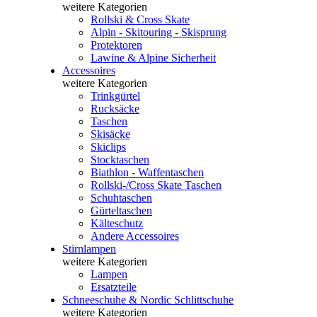
weitere Kategorien
Rollski & Cross Skate
Alpin - Skitouring - Skisprung
Protektoren
Lawine & Alpine Sicherheit
Accessoires
weitere Kategorien
Trinkgürtel
Rucksäcke
Taschen
Skisäcke
Skiclips
Stocktaschen
Biathlon - Waffentaschen
Rollski-/Cross Skate Taschen
Schuhtaschen
Gürteltaschen
Kälteschutz
Andere Accessoires
Stirnlampen
weitere Kategorien
Lampen
Ersatzteile
Schneeschuhe & Nordic Schlittschuhe
weitere Kategorien