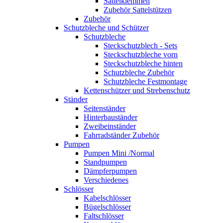
Sattelklemmen
Zubehör Sattelstützen
Zubehör
Schutzbleche und Schützer
Schutzbleche
Steckschutzblech - Sets
Steckschutzbleche vorn
Steckschutzbleche hinten
Schutzbleche Zubehör
Schutzbleche Festmontage
Kettenschützer und Strebenschutz
Ständer
Seitenständer
Hinterbauständer
Zweibeinständer
Fahrradständer Zubehör
Pumpen
Pumpen Mini /Normal
Standpumpen
Dämpferpumpen
Verschiedenes
Schlösser
Kabelschlösser
Bügelschlösser
Faltschlösser