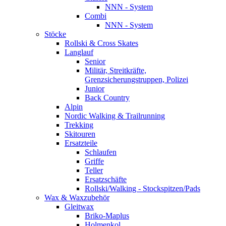
NNN - System
Combi
NNN - System
Stöcke
Rollski & Cross Skates
Langlauf
Senior
Militär, Streitkräfte,
Grenzsicherungstruppen, Polizei
Junior
Back Country
Alpin
Nordic Walking & Trailrunning
Trekking
Skitouren
Ersatzteile
Schlaufen
Griffe
Teller
Ersatzschäfte
Rollski/Walking - Stockspitzen/Pads
Wax & Waxzubehör
Gleitwax
Briko-Maplus
Holmenkol