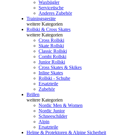
Waxbügler
Servicetische
Anderes Zubehör
Trainingsgeräte
weitere Kategorien
Rollski & Cross Skates
weitere Kategorien
Cross Rollski
Skate Rollski
Classic Rollski
Combi Rollski
Junior Rollski
Cross Skates & Skikes
Inline Skates
Rollski - Schuhe
Ersatzteile
Zubehör
Brillen
weitere Kategorien
Nordic Men & Women
Nordic Junior
Schneeschilder
Alpin
Ersatzteile
Helme & Protektoren & Alpine Sicherheit