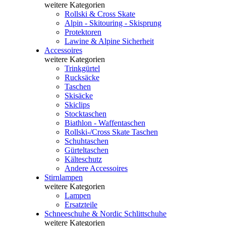
weitere Kategorien
Rollski & Cross Skate
Alpin - Skitouring - Skisprung
Protektoren
Lawine & Alpine Sicherheit
Accessoires
weitere Kategorien
Trinkgürtel
Rucksäcke
Taschen
Skisäcke
Skiclips
Stocktaschen
Biathlon - Waffentaschen
Rollski-/Cross Skate Taschen
Schuhtaschen
Gürteltaschen
Kälteschutz
Andere Accessoires
Stirnlampen
weitere Kategorien
Lampen
Ersatzteile
Schneeschuhe & Nordic Schlittschuhe
weitere Kategorien