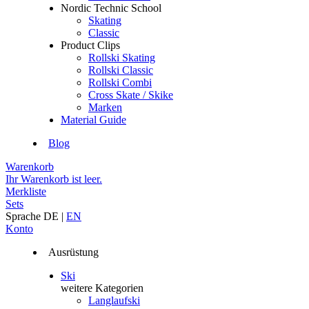
Nordic Technic School
Skating
Classic
Product Clips
Rollski Skating
Rollski Classic
Rollski Combi
Cross Skate / Skike
Marken
Material Guide
Blog
Warenkorb
Ihr Warenkorb ist leer.
Merkliste
Sets
Sprache
DE
|
EN
Konto
Ausrüstung
Ski
weitere Kategorien
Langlaufski