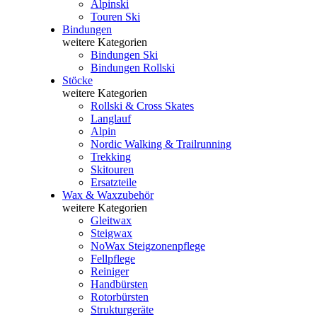
Alpinski
Touren Ski
Bindungen
weitere Kategorien
Bindungen Ski
Bindungen Rollski
Stöcke
weitere Kategorien
Rollski & Cross Skates
Langlauf
Alpin
Nordic Walking & Trailrunning
Trekking
Skitouren
Ersatzteile
Wax & Waxzubehör
weitere Kategorien
Gleitwax
Steigwax
NoWax Steigzonenpflege
Fellpflege
Reiniger
Handbürsten
Rotorbürsten
Strukturgeräte