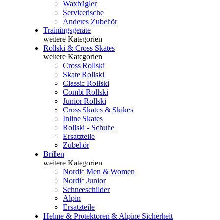
Waxbügler
Servicetische
Anderes Zubehör
Trainingsgeräte
weitere Kategorien
Rollski & Cross Skates
weitere Kategorien
Cross Rollski
Skate Rollski
Classic Rollski
Combi Rollski
Junior Rollski
Cross Skates & Skikes
Inline Skates
Rollski - Schuhe
Ersatzteile
Zubehör
Brillen
weitere Kategorien
Nordic Men & Women
Nordic Junior
Schneeschilder
Alpin
Ersatzteile
Helme & Protektoren & Alpine Sicherheit