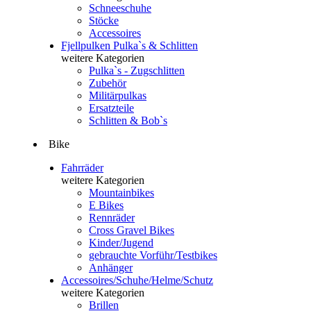
Schneeschuhe
Stöcke
Accessoires
Fjellpulken Pulka`s & Schlitten
weitere Kategorien
Pulka`s - Zugschlitten
Zubehör
Militärpulkas
Ersatzteile
Schlitten & Bob`s
Bike
Fahrräder
weitere Kategorien
Mountainbikes
E Bikes
Rennräder
Cross Gravel Bikes
Kinder/Jugend
gebrauchte Vorführ/Testbikes
Anhänger
Accessoires/Schuhe/Helme/Schutz
weitere Kategorien
Brillen