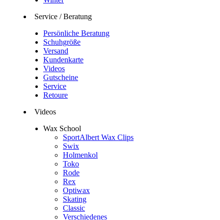
Service / Beratung
Persönliche Beratung
Schuhgröße
Versand
Kundenkarte
Videos
Gutscheine
Service
Retoure
Videos
Wax School
SportAlbert Wax Clips
Swix
Holmenkol
Toko
Rode
Rex
Optiwax
Skating
Classic
Verschiedenes