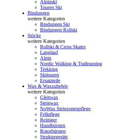
Alpinski
Touren Ski
Bindungen
weitere Kategorien
Bindungen Ski
Bindungen Rollski
Stöcke
weitere Kategorien
Rollski & Cross Skates
Langlauf
Alpin
Nordic Walking & Trailrunning
Trekking
Skitouren
Ersatzteile
Wax & Waxzubehör
weitere Kategorien
Gleitwax
Steigwax
NoWax Steigzonenpflege
Fellpflege
Reiniger
Handbürsten
Rotorbürsten
Strukturgeräte