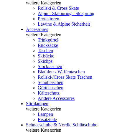
weitere Kategorien
Rollski & Cross Skate
Alpin - Skitouring - Skisprung
Protektoren
Lawine & Alpine Sicherheit
Accessoires
weitere Kategorien
Trinkgürtel
Rucksäcke
Taschen
Skisäcke
Skiclips
Stocktaschen
Biathlon - Waffentaschen
Rollski-/Cross Skate Taschen
Schuhtaschen
Gürteltaschen
Kälteschutz
Andere Accessoires
Stirnlampen
weitere Kategorien
Lampen
Ersatzteile
Schneeschuhe & Nordic Schlittschuhe
weitere Kategorien