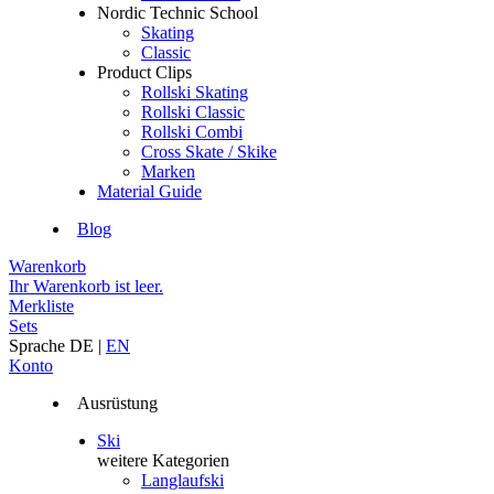
Nordic Technic School
Skating
Classic
Product Clips
Rollski Skating
Rollski Classic
Rollski Combi
Cross Skate / Skike
Marken
Material Guide
Blog
Warenkorb
Ihr Warenkorb ist leer.
Merkliste
Sets
Sprache
DE
|
EN
Konto
Ausrüstung
Ski
weitere Kategorien
Langlaufski